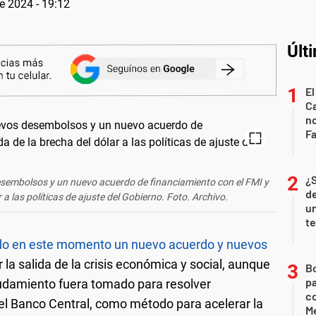
e 2024 - 19:12
Últ
El
Ca
n
Fa
¿
desembolsos y un nuevo acuerdo de financiamiento con el FMI y
de
r a las políticas de ajuste del Gobierno. Foto. Archivo.
u
te
ndo en este momento un nuevo acuerdo y nuevos
r la salida de la crisis económica y social, aunque
B
pa
udamiento fuera tomado para resolver
c
del Banco Central, como método para acelerar la
Me