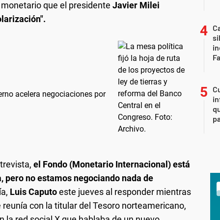
monetario que el presidente
Javier Milei
larización".
Ca
si
i
F
Cu
ierno acelera negociaciones por
in
qu
pa
trevista,
el Fondo (Monetario Internacional) está
a, pero no estamos negociando nada de
ía,
Luis Caputo
este jueves al responder mientras
 reunía con la titular del Tesoro norteamericano,
n la red social X que hablaba de un nuevo