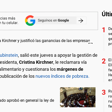
Últ
D
se
ge
pr
ubinstein
, salió este jueves a apoyar la gestión de
El
residenta,
Cristina Kirchner
, le reclamara vía
El
alimentario y cuestionara los
márgenes de
fa
He
 publicación de los
nuevos índices de pobreza.
e
Ro
ro
do aprobó en general la ley de
r
fa