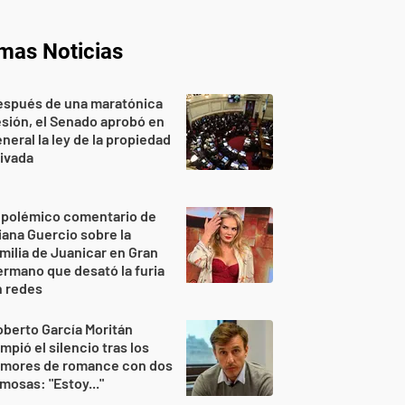
imas Noticias
espués de una maratónica
sión, el Senado aprobó en
neral la ley de la propiedad
ivada
 polémico comentario de
iana Guercio sobre la
milia de Juanicar en Gran
rmano que desató la furia
n redes
berto García Moritán
mpió el silencio tras los
umores de romance con dos
mosas: "Estoy..."