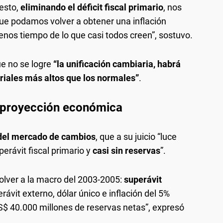
uesto,
eliminando el déficit fiscal primario
, nos
ue podamos volver a obtener una inflación
enos tiempo de lo que casi todos creen”, sostuvo.
ue no se logre
“la unificación cambiaria, habrá
iales más altos que los normales”
.
a proyección económica
 del mercado de cambios
, que a su juicio “luce
erávit fiscal primario y
casi sin reservas
”.
lver a la macro del 2003-2005:
superávit
rávit externo, dólar único e inflación del 5%
S$ 40.000 millones de reservas netas”, expresó