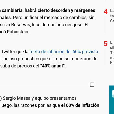
n cambiaria
,
habrá cierto desorden y márgenes
La
tr
males
. Pero unificar el mercado de cambios, sin
Gr
asi sin Reservas, luce demasiado riesgoso. El
icó Rubinstein.
Li
si
 Twitter que la
meta de inflación del 60% prevista
Th
qu
 e incluso pronosticó que el impulso monetario de
h
 suba de precios del
“40% anual”
.
ía) Sergio Massa y equipo presentamos
luego, las razones por las que
el 60% de inflación