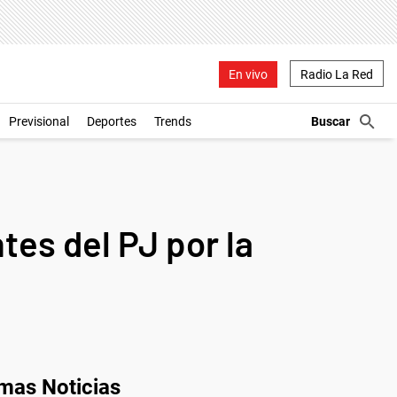
En vivo
Radio La Red
Previsional
Deportes
Trends
ntes del PJ por la
imas Noticias