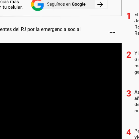
El
Jo
Ro
Ra
Yi
Gr
mo
ga
As
añ
d
cu
Pa
v