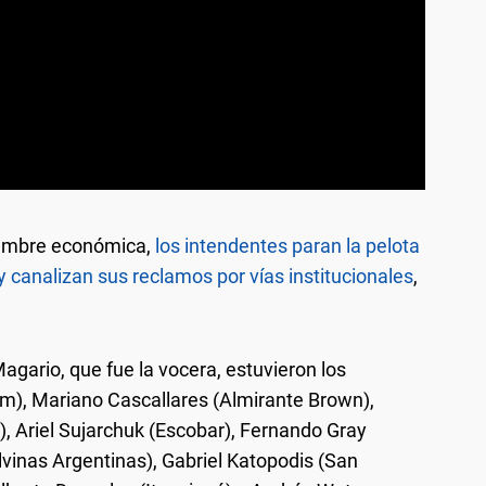
dumbre económica,
los intendentes paran la pelota
 y canalizan sus reclamos por vías institucionales
,
ario, que fue la vocera, estuvieron los
m), Mariano Cascallares (Almirante Brown),
, Ariel Sujarchuk (Escobar), Fernando Gray
lvinas Argentinas), Gabriel Katopodis (San