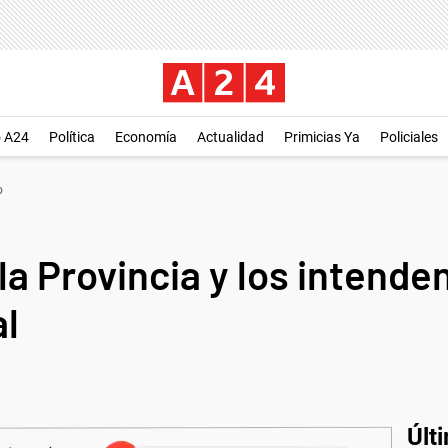
o A24
Política
Economía
Actualidad
Primicias Ya
Policiales
o
la Provincia y los intende
al
Últ