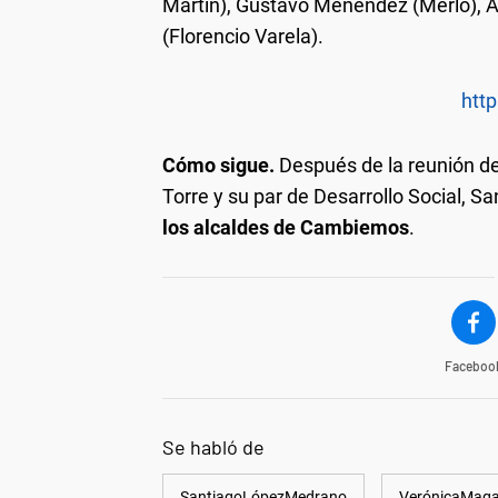
Martín), Gustavo Menéndez (Merlo), A
(Florencio Varela).
http
Cómo sigue.
Después de la reunión de
Torre y su par de Desarrollo Social, 
los alcaldes de Cambiemos
.
Faceboo
Se habló de
SantiagoLópezMedrano
VerónicaMaga