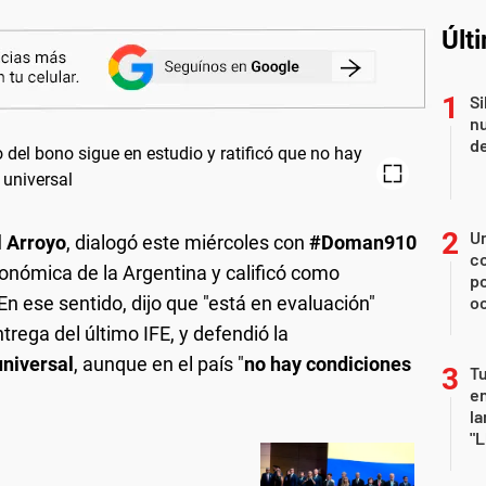
Últ
Si
nu
de
U
l Arroyo
, dialogó este miércoles con
#Doman910
co
conómica de la Argentina y calificó como
p
En ese sentido, dijo que "está en evaluación"
o
trega del último IFE, y defendió la
universal
, aunque en el país "
no hay condiciones
Tu
en
la
"L