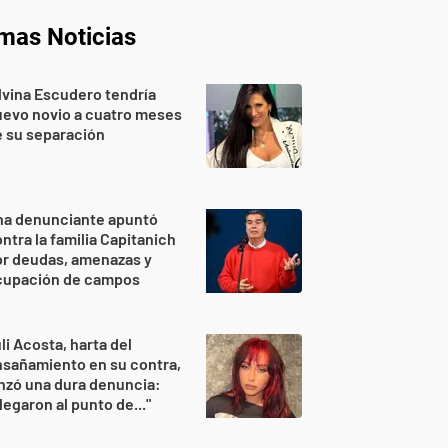
imas Noticias
lvina Escudero tendría
evo novio a cuatro meses
 su separación
na denunciante apuntó
ntra la familia Capitanich
or deudas, amenazas y
cupación de campos
li Acosta, harta del
sañamiento en su contra,
nzó una dura denuncia:
legaron al punto de..."