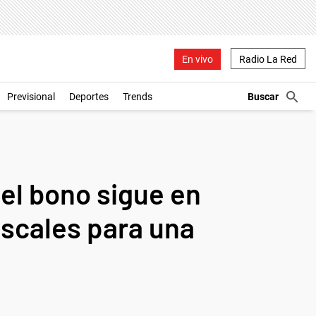
En vivo
Radio La Red
Previsional
Deportes
Trends
el bono sigue en
iscales para una