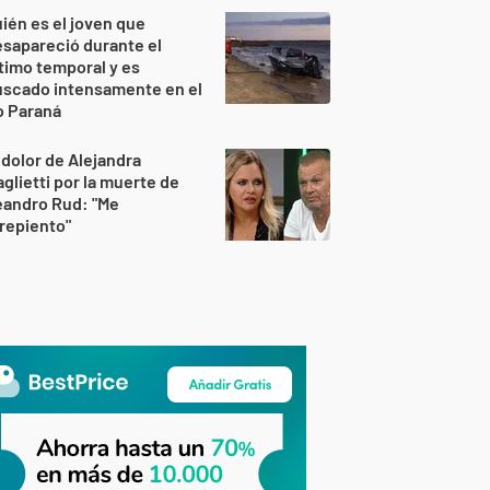
ién es el joven que
sapareció durante el
timo temporal y es
uscado intensamente en el
o Paraná
 dolor de Alejandra
glietti por la muerte de
eandro Rud: "Me
repiento"