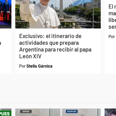
El 
ma
li
ser
Exclusivo: el itinerario de
Por
a
actividades que prepara
Argentina para recibir al papa
León XIV
Por
Stella Gárnica