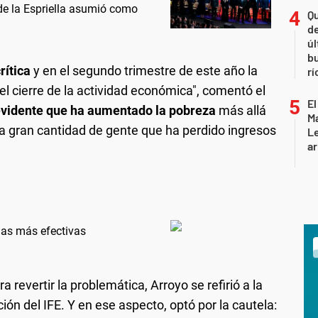
 de la Espriella asumió como
Qu
de
úl
b
rítica
y en el segundo trimestre de este año la
rí
el cierre de la actividad económica", comentó el
El
evidente que ha aumentado la pobreza
más allá
Ma
na gran cantidad de gente que ha perdido ingresos
L
ar
das más efectivas
revertir la problemática, Arroyo se refirió a la
ión del IFE. Y en ese aspecto, optó por la cautela: