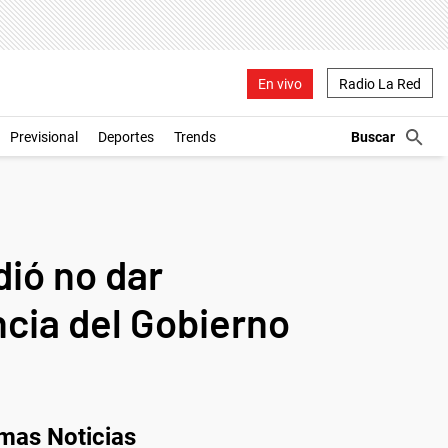
En vivo
Radio La Red
Previsional
Deportes
Trends
ió no dar
cia del Gobierno
imas Noticias