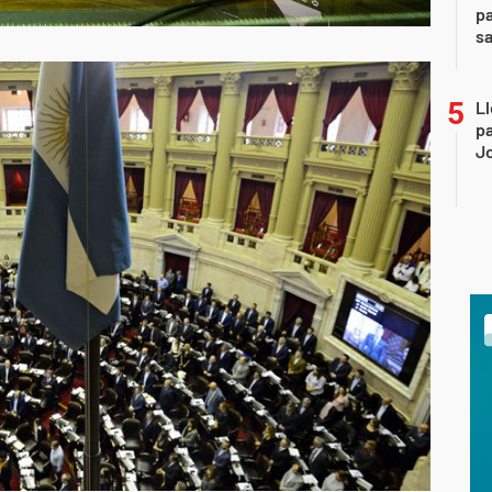
pa
sa
Ll
pa
J