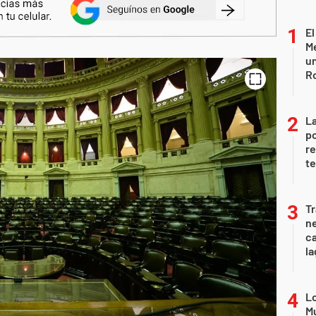
El
Me
un
R
La
po
re
te
Tr
ne
ca
la
Lo
Mu