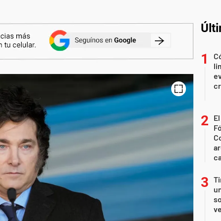
Últ
Có
li
ev
c
El
Fó
Co
ar
ca
Ti
un
so
ve