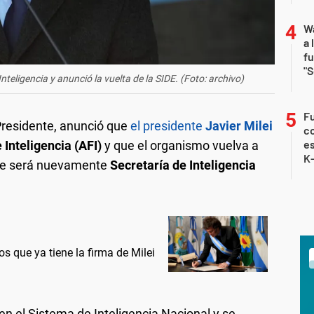
Wa
a 
fu
"S
Inteligencia y anunció la vuelta de la SIDE. (Foto: archivo)
Fu
l Presidente, anunció que
el presidente
Javier Milei
co
es
 Inteligencia (AFI)
y que el organismo vuelva a
K
bre será nuevamente
Secretaría de Inteligencia
s que ya tiene la firma de Milei
 el Sistema de Inteligencia Nacional y se