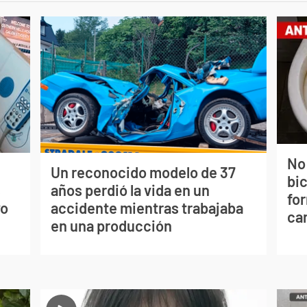
No
Un reconocido modelo de 37
bi
s
años perdió la vida en un
for
vo
accidente mientras trabajaba
can
en una producción