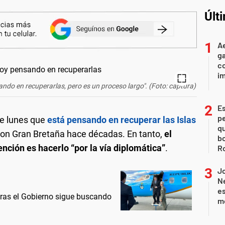
Últ
Ae
g
co
im
sando en recuperarlas, pero es un proceso largo". (Foto: captura)
Es
p
e lunes que
está pensando en recuperar las Islas
qu
 con Gran Bretaña hace décadas. En tanto,
el
bo
nción es hacerlo “por la vía diplomática”
.
Ro
J
Ne
es
tras el Gobierno sigue buscando
m