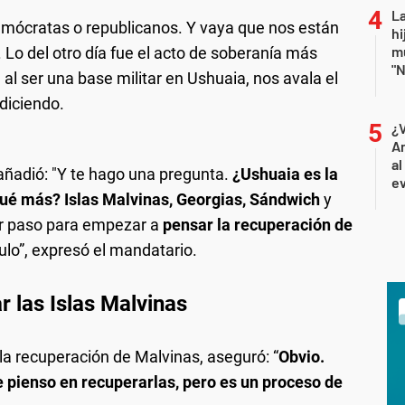
La
emócratas o republicanos. Y vaya que nos están
hi
mu
Lo del otro día fue el acto de soberanía más
"N
al ser una base militar en Ushuaia, nos avala el
diciendo.
¿
An
al
 añadió: "Y te hago una pregunta.
¿Ushuaia es la
ev
 qué más? Islas Malvinas, Georgias, Sándwich
y
er paso para empezar a
pensar la recuperación de
ulo”, expresó el mandatario.
r las Islas Malvinas
 la recuperación de Malvinas, aseguró: “
Obvio.
e pienso en recuperarlas, pero es un proceso de