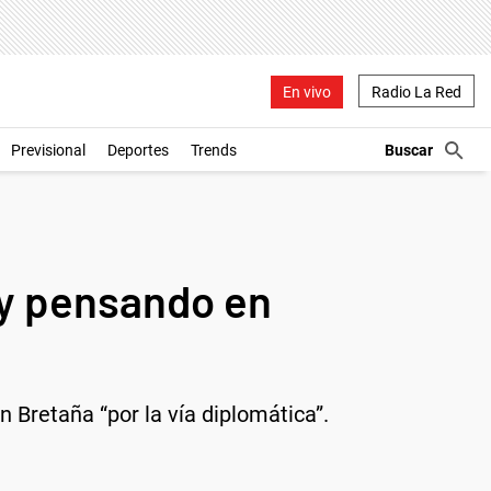
En vivo
Radio La Red
Previsional
Deportes
Trends
toy pensando en
n Bretaña “por la vía diplomática”.