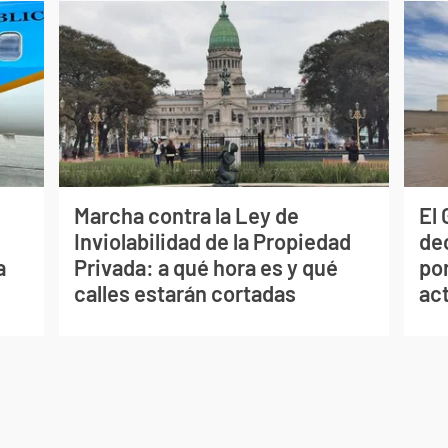
Marcha contra la Ley de
El
Inviolabilidad de la Propiedad
de
a
Privada: a qué hora es y qué
por
calles estarán cortadas
ac