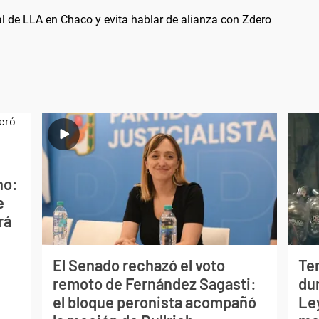
l de LLA en Chaco y evita hablar de alianza con Zdero
no:
e
rá
El Senado rechazó el voto
Te
remoto de Fernández Sagasti:
dur
el bloque peronista acompañó
Le