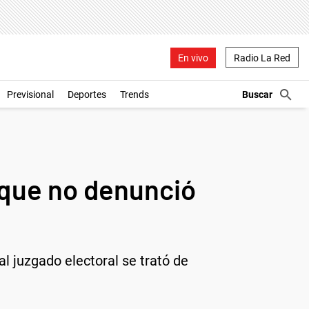
En vivo
Radio La Red
Previsional
Deportes
Trends
 que no denunció
l juzgado electoral se trató de