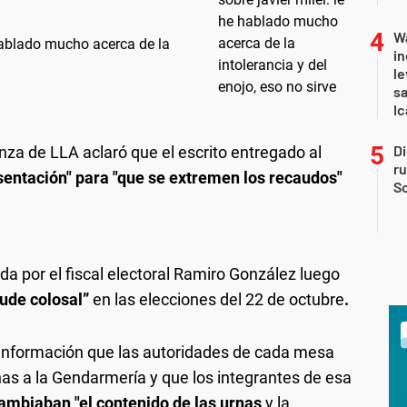
Wa
 hablado mucho acerca de la
in
le
sa
Ic
Di
za de LLA aclaró que el escrito entregado al
r
sentación" para "que se extremen los recaudos"
So
da por el fiscal electoral Ramiro González luego
ude colosal”
en las elecciones del 22 de octubre
.
 información que las autoridades de cada mesa
as a la Gendarmería y que los integrantes de esa
ambiaban "el contenido de las urnas
y la