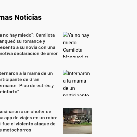
imas Noticias
a no hay miedo": Camilota
lanqueó su romance y
esentó a su novia con una
otiva declaración de amor
ternaron a la mamá de un
rticipante de Gran
rmano: "Pico de estrés y
einfarto"
esinaron a un chofer de
a app de viajes en un robo:
í fue el violento ataque de
os motochorros