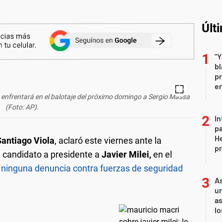
Últ
"Y
b
pr
em
se enfrentará en el balotaje del próximo domingo a Sergio Massa
(Foto: AP).
In
pa
He
Santiago Viola
, aclaró este viernes ante la
pr
l candidato a presidente a
Javier Milei,
en el
 ninguna denuncia contra fuerzas de seguridad
As
un
as
l