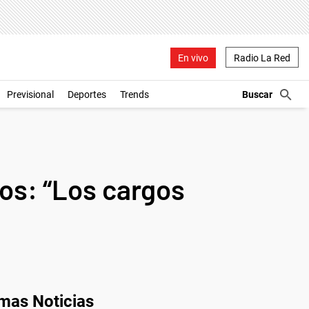
En vivo
Radio La Red
Previsional
Deportes
Trends
nos: “Los cargos
imas Noticias