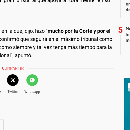
 "gran jurista" al que apoyará "totalmente" en su
e
d
Mu
en la que, dijo, hizo
"mucho por la Corte y por el
hi
 confirmó que seguirá en el máximo tribunal como
mo
 como siempre y tal vez tenga más tiempo para la
ional", apuntó.
COMPARTIR
k
Twitter
Whatsapp