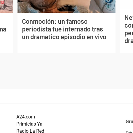
Net
Conmoción: un famoso
co
lma
periodista fue internado tras
per
un dramático episodio en vivo
dr
A24.com
Gr
Primicias Ya
Radio La Red