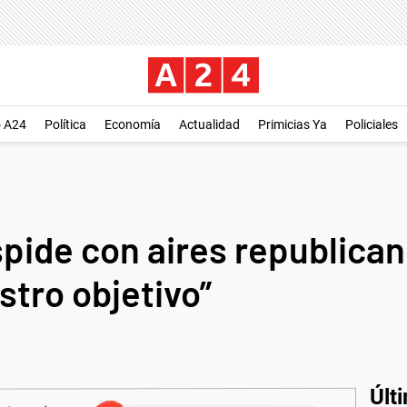
o A24
Política
Economía
Actualidad
Primicias Ya
Policiales
spide con aires republica
stro objetivo”
Últ