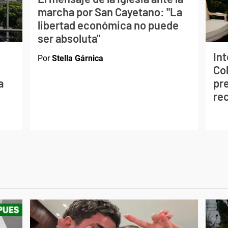
marcha por San Cayetano: "La
libertad económica no puede
ser absoluta"
In
Por
Stella Gárnica
Co
a
pre
re