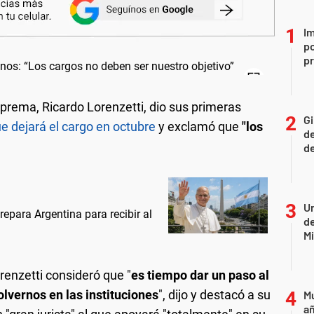
Im
po
p
uprema, Ricardo Lorenzetti, dio sus primeras
Gi
e dejará el cargo en octubre
y exclamó que
"los
de
de
Un
prepara Argentina para recibir al
de
Mi
orenzetti consideró que "
es tiempo dar un paso al
lvernos en las instituciones
", dijo y destacó a su
Mu
añ