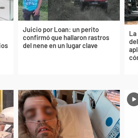
Juicio por Loan: un perito
La 
confirmó que hallaron rastros
de
ios
del nene en un lugar clave
apl
có