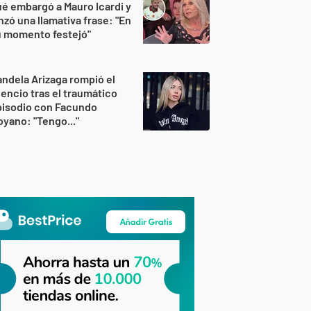
é embargó a Mauro Icardi y
nzó una llamativa frase: "En
u momento festejó"
ndela Arizaga rompió el
lencio tras el traumático
pisodio con Facundo
yano: "Tengo..."