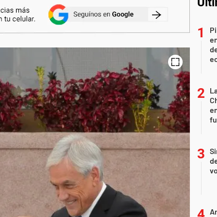
Últ
Pi
en
de
ec
La
Ch
en
f
Si
de
vo
An