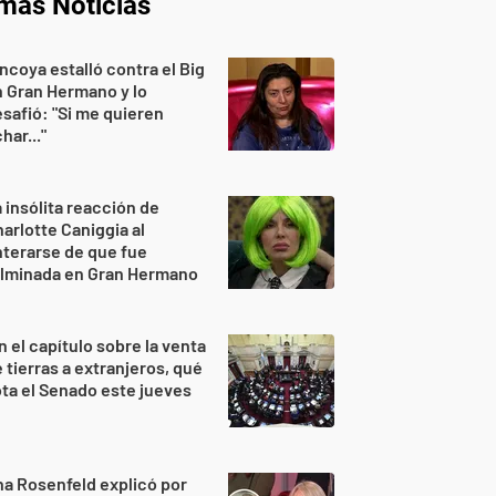
imas Noticias
ncoya estalló contra el Big
 Gran Hermano y lo
safió: "Si me quieren
har..."
 insólita reacción de
arlotte Caniggia al
terarse de que fue
ulminada en Gran Hermano
n el capítulo sobre la venta
 tierras a extranjeros, qué
ta el Senado este jueves
a Rosenfeld explicó por