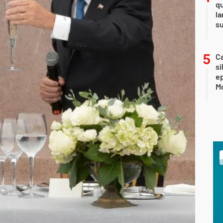
qu
la
s
Ca
si
e
Mo