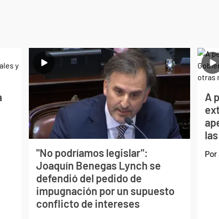
a
A p
ext
ape
las
"No podríamos legislar":
Por
Joaquín Benegas Lynch se
defendió del pedido de
impugnación por un supuesto
conflicto de intereses