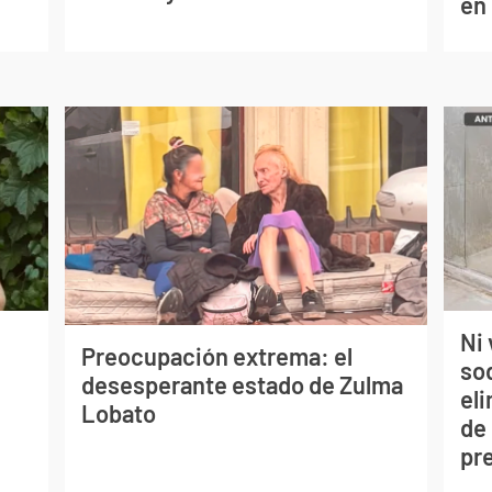
en
Ni 
Preocupación extrema: el
so
desesperante estado de Zulma
eli
Lobato
de
pr