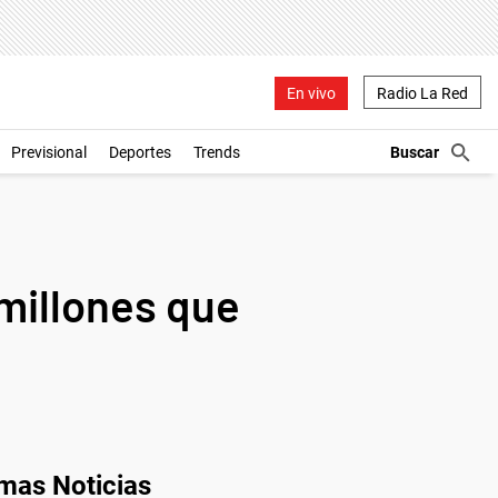
En vivo
Radio La Red
Previsional
Deportes
Trends
millones que
imas Noticias