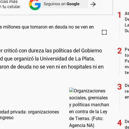
At
De
L
S
P
criticó con dureza las políticas del Gobierno
to
d que organizó la Universidad de La Plata.
Pa
ron de deuda no se ven ni en hospitales ni en
m
te
D
re
an
piedad privada: organizaciones
ongreso
De
de