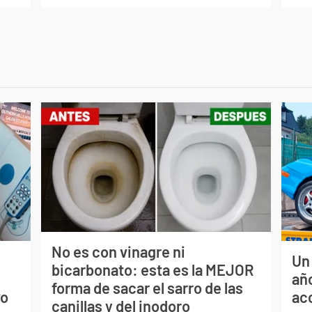
No es con vinagre ni
Un
bicarbonato: esta es la MEJOR
s
año
forma de sacar el sarro de las
vo
ac
canillas y del inodoro