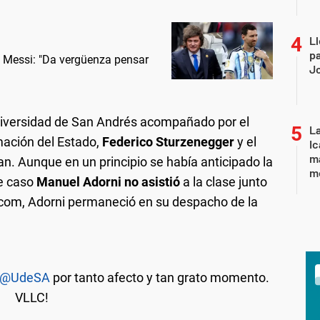
Ll
pa
e Messi: "Da vergüenza pensar
J
 Universidad de San Andrés acompañado por el
La
mación del Estado,
Federico Sturzenegger
y el
Ic
ma
an. Aunque en un principio se había anticipado la
m
e caso
Manuel Adorni no asistió
a la clase junto
.com, Adorni permaneció en su despacho de la
@UdeSA
por tanto afecto y tan grato momento.
VLLC!