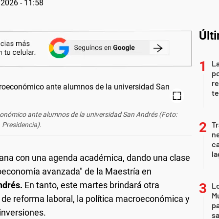
2026 - 11:58
Últ
La
po
re
te
económico ante alumnos de la universidad San Andrés (Foto:
Tr
Presidencia).
ne
ca
la
emana con una agenda académica, dando una clase
oeconomía avanzada" de la Maestría en
ndrés.
En tanto, este martes brindará otra
Lo
Mu
 de reforma laboral, la política macroeconómica y
pa
 inversiones.
sa