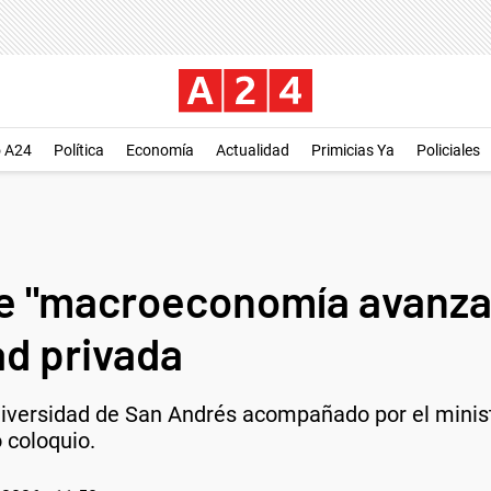
o A24
Política
Economía
Actualidad
Primicias Ya
Policiales
 de "macroeconomía avanz
ad privada
Universidad de San Andrés acompañado por el minis
o coloquio.