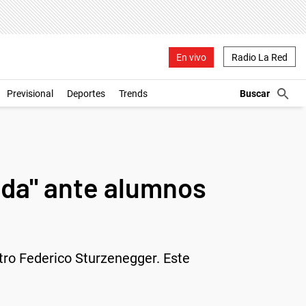
En vivo
Radio La Red
Previsional
Deportes
Trends
ada" ante alumnos
tro Federico Sturzenegger. Este