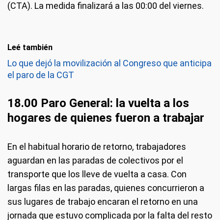
(CTA). La medida finalizará a las 00:00 del viernes.
Leé también
La CGT realiza el tercer paro general contra el Gobierno: no hay trenes,
Lo que dejó la movilización al Congreso que anticipa
subtes, taxis, ni vuelos y los colectivos viajan repletos. (Foto: Reuters)
el paro de la CGT
18.00 Paro General: la vuelta a los
hogares de quienes fueron a trabajar
En el habitual horario de retorno, trabajadores
aguardan en las paradas de colectivos por el
transporte que los lleve de vuelta a casa. Con
largas filas en las paradas, quienes concurrieron a
sus lugares de trabajo encaran el retorno en una
jornada que estuvo complicada por la falta del resto