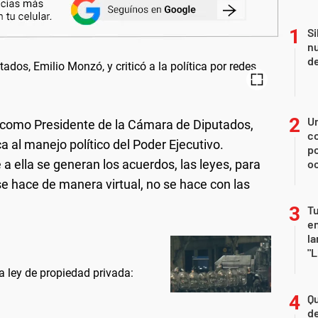
Si
nu
de
U
o como Presidente de la Cámara de Diputados,
co
ca al manejo político del Poder Ejecutivo.
p
e a ella se generan los acuerdos, las leyes, para
o
 se hace de manera virtual, no se hace con las
Tu
en
la
"L
a ley de propiedad privada:
Qu
de