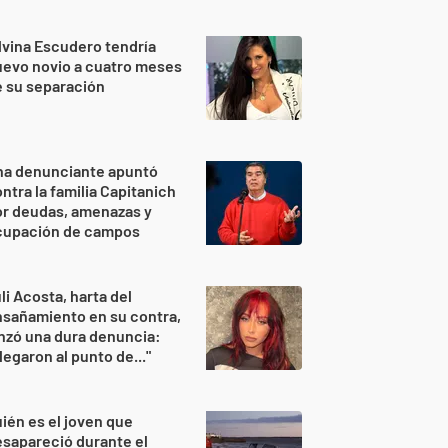
lvina Escudero tendría
evo novio a cuatro meses
 su separación
na denunciante apuntó
ntra la familia Capitanich
or deudas, amenazas y
cupación de campos
li Acosta, harta del
sañamiento en su contra,
nzó una dura denuncia:
legaron al punto de..."
ién es el joven que
sapareció durante el