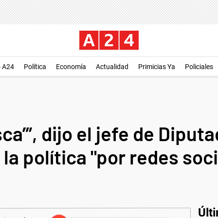
o A24
Política
Economía
Actualidad
Primicias Ya
Policiales
sca’”, dijo el jefe de Diput
 la política "por redes soc
Últ