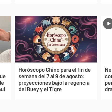
Horóscopo Chino para el fin de
Net
que
semana del 7 al 9 de agosto:
co
de
proyecciones bajo la regencia
per
aul
del Buey y el Tigre
dr