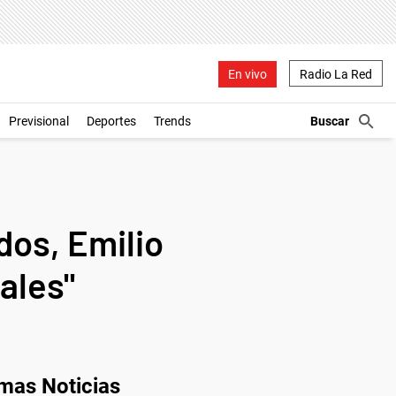
En vivo
Radio La Red
Previsional
Deportes
Trends
ados, Emilio
iales"
imas Noticias