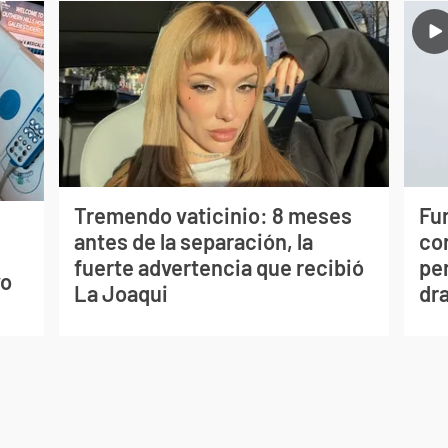
Tremendo vaticinio: 8 meses
Fur
antes de la separación, la
co
s
fuerte advertencia que recibió
per
vo
La Joaqui
dr