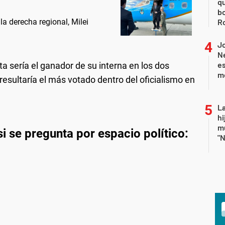
qu
bo
la derecha regional, Milei
Ro
J
Ne
es
ta sería el ganador de su interna en los dos
m
esultaría el más votado dentro del oficialismo en
.
La
hi
mu
 se pregunta por espacio político:
"N