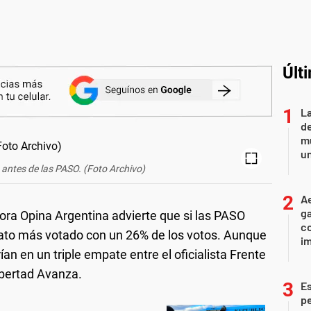
Últ
L
de
mu
un
 antes de las PASO. (Foto Archivo)
Ae
g
ora Opina Argentina advierte que si las PASO
co
idato más votado con un 26% de los votos. Aunque
im
ían en un triple empate entre el oficialista Frente
ibertad Avanza.
Es
p