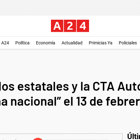
o A24
Política
Economía
Actualidad
Primicias Ya
Policiales
los estatales y la CTA Au
 nacional” el 13 de febre
Últ