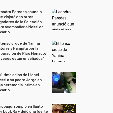
eandro Paredes anunció
e viajará con otros
gadores de la Selección
ra acompañar a Messi en
osario
 tenso cruce de Yanina
torre y Pampita por la
eparación de Pico Mónaco:
 veces están enseñados"
 último adiós de Lionel
ssi a su padre Jorge en
a ceremonia íntima en
osario
 Joaqui rompió en llanto
r Luck Ra y dejó una fuerte