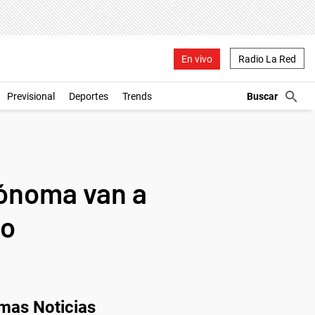
En vivo
Radio La Red
Previsional
Deportes
Trends
tónoma van a
ro
imas Noticias