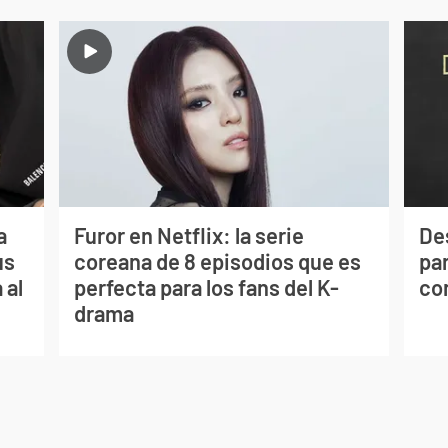
a
Furor en Netflix: la serie
De
us
coreana de 8 episodios que es
par
 al
perfecta para los fans del K-
co
drama