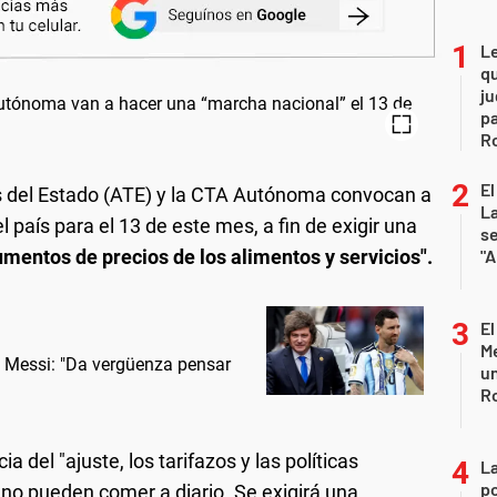
L
qu
ju
pa
R
El
 del Estado (ATE) y la CTA Autónoma convocan a
La
 país para el 13 de este mes, a fin de exigir una
s
umentos de precios de los alimentos y servicios".
"A
El
Me
e Messi: "Da vergüenza pensar
un
R
del "ajuste, los tarifazos y las políticas
La
po
 no pueden comer a diario. Se exigirá una