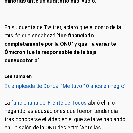
minorías ante un auditorio casi vacío
.
Tweet de Victoria Donda
En su cuenta de Twitter, aclaró que el costo de la
misión que encabezó "
fue financiado
completamente por la ONU" y que "la variante
Ómicron fue la responsable de la baja
convocatoria
".
Leé también
Ex empleada de Donda: "Me tuvo 10 años en negro"
La
funcionaria del Frente de Todos
abrió el hilo
negando las acusaciones que fueron tendencia
tras conocerse el video en el que se la ve hablando
en un salón de la ONU desierto: "Ante las