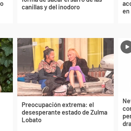
vo
ac
canillas y del inodoro
en
Net
Preocupación extrema: el
co
desesperante estado de Zulma
per
Lobato
dr