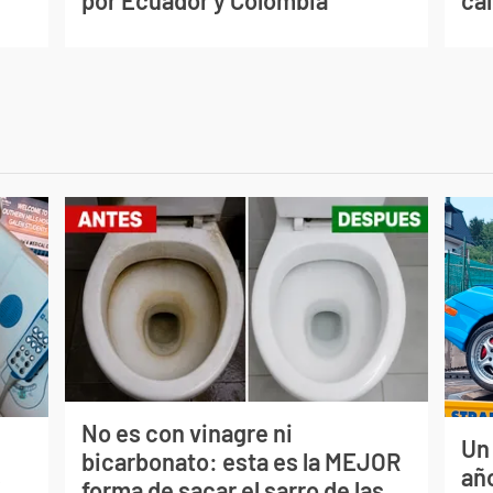
por Ecuador y Colombia
ca
No es con vinagre ni
Un
bicarbonato: esta es la MEJOR
s
año
forma de sacar el sarro de las