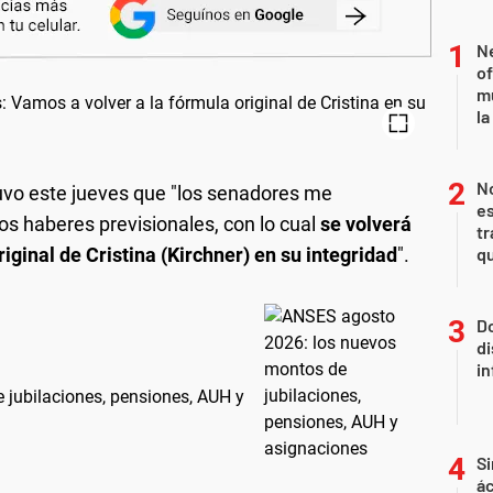
Ne
of
m
la
N
vo este jueves que "los senadores me
es
s haberes previsionales, con lo cual
se volverá
tr
riginal de Cristina (Kirchner) en su integridad
".
q
Do
di
in
jubilaciones, pensiones, AUH y
Si
ác