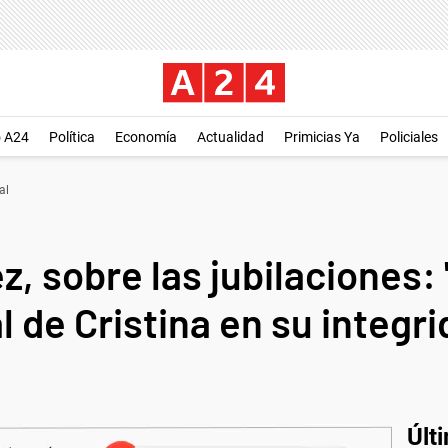
o A24
Política
Economía
Actualidad
Primicias Ya
Policiales
al
, sobre las jubilaciones:
l de Cristina en su integr
Últ