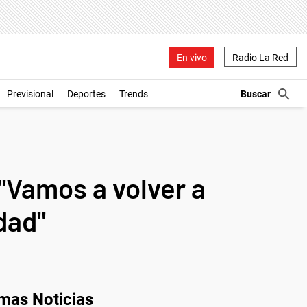
En vivo
Radio La Red
Previsional
Deportes
Trends
 "Vamos a volver a
idad"
imas Noticias