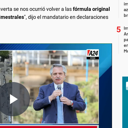
im
verta se nos ocurrió volver a las
fórmula original
az
br
rimestrales
", dijo el mandatario en declaraciones
Im
Ar
pa
en
M