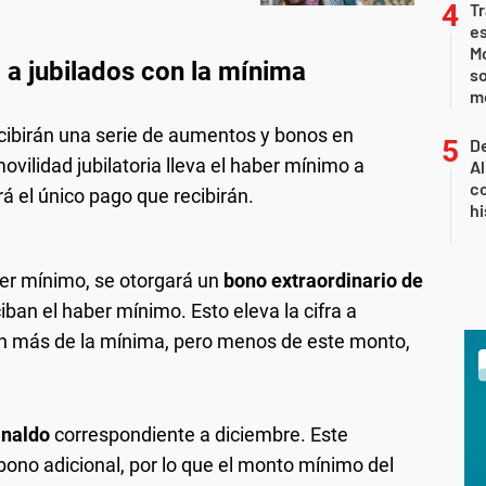
Tr
e
Mo
 a jubilados con la mínima
so
m
cibirán una serie de aumentos y bonos en
De
ovilidad jubilatoria lleva el haber mínimo a
Al
co
á el único pago que recibirán.
hi
er mínimo, se otorgará un
bono extraordinario de
iban el haber mínimo. Esto eleva la cifra a
en más de la mínima, pero menos de este monto,
inaldo
correspondiente a diciembre. Este
 bono adicional, por lo que el monto mínimo del