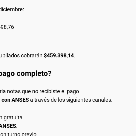
 diciembre:
98,76
jubilados cobrarán
$459.398,14
.
l pago completo?
ia notas que no recibiste el pago
e con ANSES
a través de los siguientes canales:
n gratuita.
ANSES
.
on turno previo.