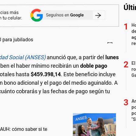
Últ
Ho
de
ag
re
dad Social (ANSES)
anunció que, a partir del
lunes
El
ciben el haber mínimo recibirán un
doble pago
r
totales hasta
$459.398,14
. Este beneficio incluye
Ga
un bono adicional y el pago del medio aguinaldo. A
cuánto cobrarás y las fechas de pago según tu
An
po
po
"S
AUH: cómo saber si te