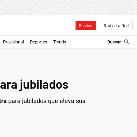
En vivo
Radio La Red
Previsional
Deportes
Trends
ara jubilados
tra
para jubilados que eleva sus