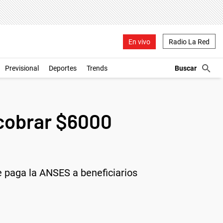
En vivo
Radio La Red
Previsional
Deportes
Trends
cobrar $6000
ue paga la ANSES a beneficiarios