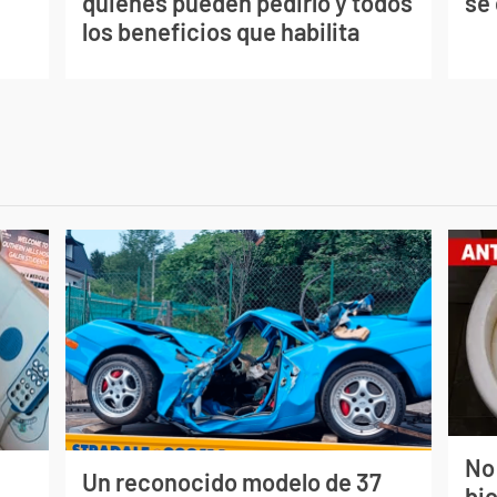
quiénes pueden pedirlo y todos
se
los beneficios que habilita
No
Un reconocido modelo de 37
bi