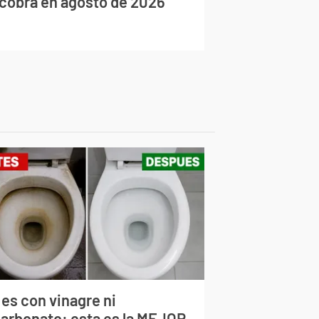
 cobra en agosto de 2026
 es con vinagre ni
carbonato: esta es la MEJOR