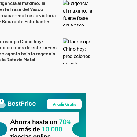
igencia al máximo: la
erte frase del Vasco
ruabarrena tras la victoria
 Boca ante Estudiantes
oróscopo Chino hoy:
edicciones de este jueves
de agosto bajo la regencia
 la Rata de Metal