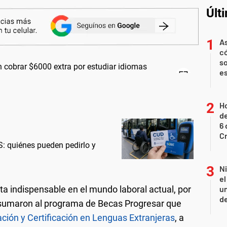
Últ
As
có
so
es
Ho
de
6 
C
: quiénes pueden pedirlo y
N
e
a indispensable en el mundo laboral actual, por
un
de
n sumaron al programa de Becas Progresar que
ión y Certificación en Lenguas Extranjeras
, a