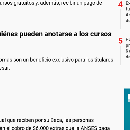
ursos gratuitos y, además, recibir un pago de
Ex
fu
Ar
de
iénes pueden anotarse a los cursos
H
pr
6 
de
omas son un beneficio exclusivo para los titulares
esar:
al que reciben por su Beca, las personas
ién el cobro de $6.000 extras que la ANSES paga