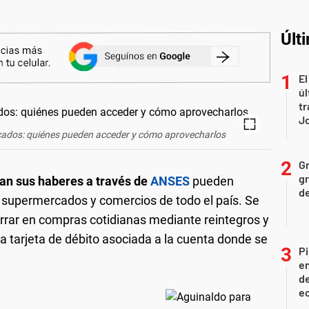
Últ
El
úl
tr
J
cados: quiénes pueden acceder y cómo aprovecharlos
Gr
gr
an sus haberes a través de
ANSES
pueden
d
supermercados y comercios de todo el país. Se
rrar en compras cotidianas mediante reintegros y
a tarjeta de débito asociada a la cuenta donde se
Pi
en
de
ec