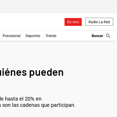
En vivo
Radio La Red
Previsional
Deportes
Trends
uiénes pueden
de hasta el 20% en
 son las cadenas que participan.