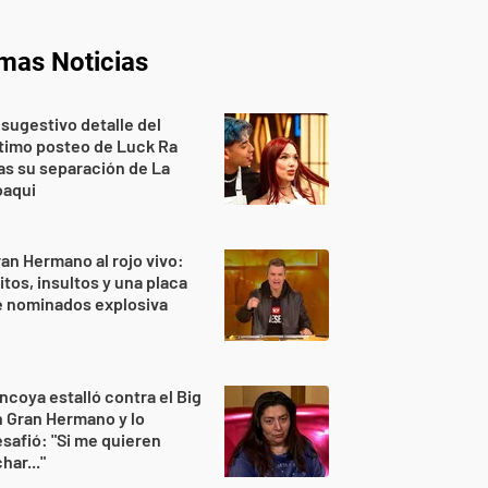
imas Noticias
 sugestivo detalle del
timo posteo de Luck Ra
as su separación de La
oaqui
an Hermano al rojo vivo:
itos, insultos y una placa
e nominados explosiva
ncoya estalló contra el Big
 Gran Hermano y lo
safió: "Si me quieren
har..."