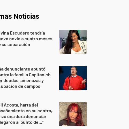
imas Noticias
lvina Escudero tendría
evo novio a cuatro meses
 su separación
na denunciante apuntó
ntra la familia Capitanich
or deudas, amenazas y
cupación de campos
li Acosta, harta del
sañamiento en su contra,
nzó una dura denuncia:
legaron al punto de..."