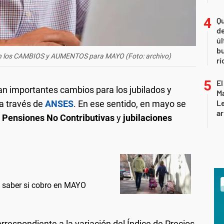
Qu
de
úl
b
on los CAMBIOS y AUMENTOS para MAYO (Foto: archivo)
rí
El
an importantes cambios para los jubilados y
Ma
L
a través de
ANSES
. En ese sentido, en mayo se
ar
Pensiones No Contributivas
y
jubilaciones
aber si cobro en MAYO
rrespondiente a la variación del Índice de Precios