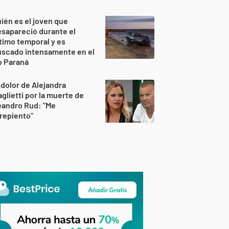
ién es el joven que
sapareció durante el
timo temporal y es
uscado intensamente en el
o Paraná
 dolor de Alejandra
glietti por la muerte de
eandro Rud: "Me
repiento"