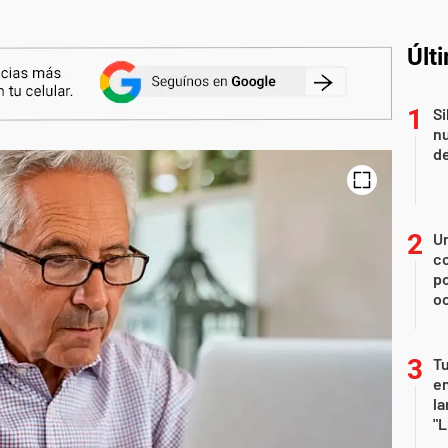
Últ
Si
nu
de
U
co
p
o
Tu
en
la
"L