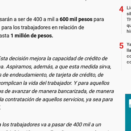
Li
si
arán a ser de 400 a mil a
600 mil pesos
para
Th
qu
 para los trabajadores en relación de
h
hasta
1 millón de pesos.
Y
ll
co
sta decisión mejora la capacidad de crédito de
co
ina. Aspiramos, además, a que esta medida sirva,
 de endeudamiento, de tarjeta de crédito, de
plican la vida del trabajador. Y para aquellos
ctos de avanzar de manera bancarizada, de manera
la contratación de aquellos servicios, ya sea para
.
 a los trabajadores va a pasar de 400 mil a un