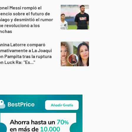
onel Messi rompió el
lencio sobre el futuro de
iago y desmintió el rumor
e revolucionó a los
inchas
anina Latorre comparó
amativamente a La Joaqui
n Pampita tras la ruptura
n Luck Ra: "Es..."