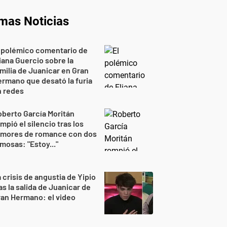
imas Noticias
 polémico comentario de
iana Guercio sobre la
milia de Juanicar en Gran
rmano que desató la furia
n redes
berto García Moritán
mpió el silencio tras los
umores de romance con dos
mosas: "Estoy..."
 crisis de angustia de Yipio
as la salida de Juanicar de
an Hermano: el video