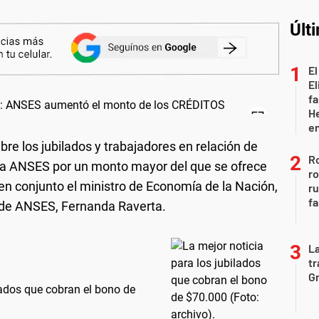
Últ
El
El
fa
He
e
bre los jubilados y trabajadores en relación de
Ro
s a ANSES por un monto mayor del que se ofrece
ro
n conjunto el ministro de Economía de la Nación,
r
fa
a de ANSES, Fernanda Raverta.
La
tr
Gr
ilados que cobran el bono de