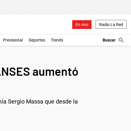
En vivo
Radio La Red
Previsional
Deportes
Trends
ANSES aumentó
omía Sergio Massa que desde la