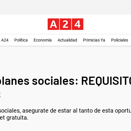
o A24
Política
Economía
Actualidad
Primicias Ya
Policiales
anes sociales: REQUISITO
S
ociales, asegurate de estar al tanto de esta oport
t gratuita.