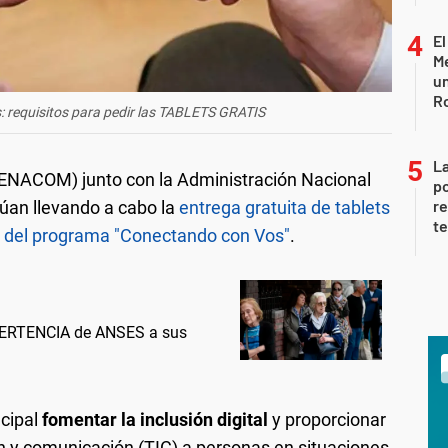
El
Me
un
R
s: requisitos para pedir las TABLETS GRATIS
La
(ENACOM) junto con la Administración Nacional
po
re
úan llevando a cabo la
entrega gratuita de tablets
te
és del programa "Conectando con Vos"
.
ERTENCIA de ANSES a sus
ncipal
fomentar la inclusión digital
y proporcionar
n y comunicación (TIC) a personas en situaciones