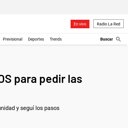
En vivo
Radio La Red
Previsional
Deportes
Trends
S para pedir las
unidad y seguí los pasos