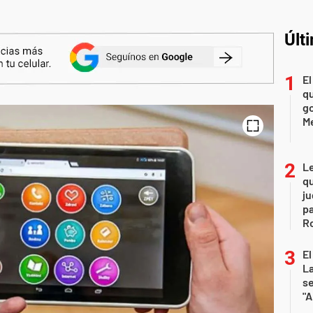
Últ
El
qu
go
M
L
qu
ju
pa
R
El
La
s
"A