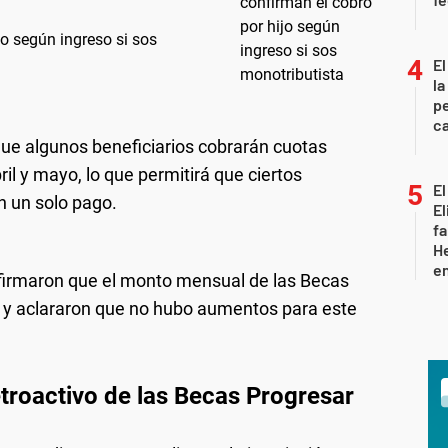
o según ingreso si sos
El
la
pe
ca
que algunos beneficiarios cobrarán cuotas
l y mayo, lo que permitirá que ciertos
El
n un solo pago.
El
fa
He
e
firmaron que el monto mensual de las Becas
 y aclararon que no hubo aumentos para este
etroactivo de las Becas Progresar