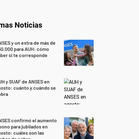
imas Noticias
SES y un extra de más de
50.000 para AUH: cómo
ber si te corresponde
UH y SUAF de ANSES en
osto: cuánto y cuándo se
obra
NSES confirmó el aumento
bono para jubilados en
osto: cuáles son las
echas de cobro