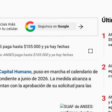
Últ
AN
$
sa
es: ANSES paga hasta $105.000 y ya hay fechas
A
ag
 Capital Humano
, puso en marcha el calendario de
c
ondiente a junio de 2026. La medida alcanza a
ntan con la aprobación de su solicitud para las
A
y 
ag
f