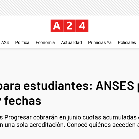
o A24
Política
Economía
Actualidad
Primicias Ya
Policiales
para estudiantes: ANSES 
y fechas
as Progresar cobrarán en junio cuotas acumuladas 
en una sola acreditación. Conocé quiénes acceden 