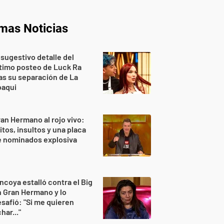
imas Noticias
 sugestivo detalle del
timo posteo de Luck Ra
as su separación de La
oaqui
an Hermano al rojo vivo:
itos, insultos y una placa
e nominados explosiva
ncoya estalló contra el Big
 Gran Hermano y lo
safió: "Si me quieren
har..."