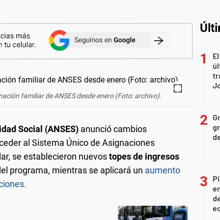
Últ
El
úl
tr
J
nación familiar de ANSES desde enero (Foto: archivo).
Gr
gr
idad Social (ANSES)
anunció cambios
d
acceder al Sistema Único de Asignaciones
ular, se establecieron nuevos
topes de ingresos
 del programa, mientras se aplicará un
aumento
Pi
ciones.
en
de
ec