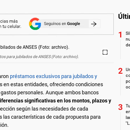
Últ
Si
nu
de
itos para jubilados de ANSES (Foto: archivo).
U
co
aron
préstamos exclusivos para jubilados y
p
 en estas entidades, ofreciendo condiciones
o
 o gastos personales. Aunque ambos bancos
iferencias significativas en los montos, plazos y
Tu
 elección según las necesidades de cada
en
s las características de cada propuesta para
la
"L
ión.