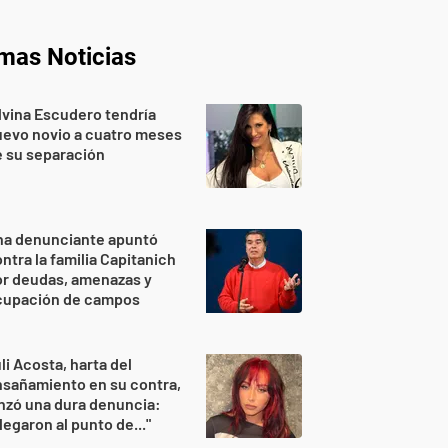
imas Noticias
lvina Escudero tendría
evo novio a cuatro meses
 su separación
na denunciante apuntó
ntra la familia Capitanich
or deudas, amenazas y
cupación de campos
li Acosta, harta del
sañamiento en su contra,
nzó una dura denuncia:
legaron al punto de..."