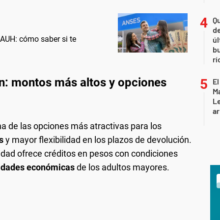
Qu
de
AUH: cómo saber si te
úl
b
rí
n: montos más altos y opciones
El
Ma
L
ar
 de las opciones más atractivas para los
s
y mayor flexibilidad en los plazos de devolución.
ntidad ofrece créditos en pesos con condiciones
sidades económicas
de los adultos mayores.