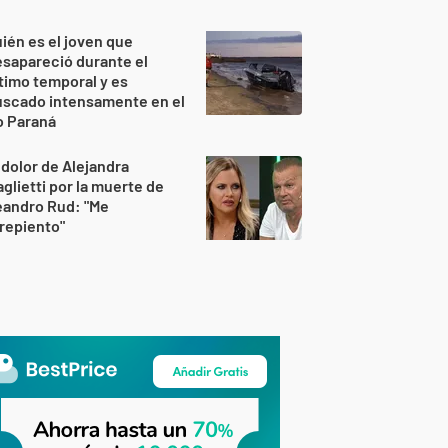
ién es el joven que
sapareció durante el
timo temporal y es
uscado intensamente en el
o Paraná
 dolor de Alejandra
glietti por la muerte de
eandro Rud: "Me
repiento"