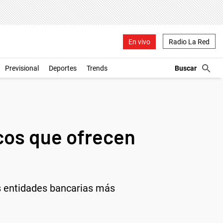
En vivo
Radio La Red
Previsional
Deportes
Trends
cos que ofrecen
as entidades bancarias más