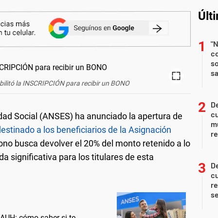
Últ
"N
co
so
sa
ilitó la INSCRIPCIÓN para recibir un BONO
De
c
dad Social (ANSES) ha anunciado la apertura de
m
estinado a los beneficiarios de la Asignación
re
bono busca devolver el 20% del monto retenido a lo
 significativa para los titulares de esta
De
c
re
s
AUH: cómo saber si te