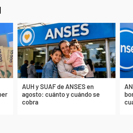
l
AUH y SUAF de ANSES en
AN
ber
agosto: cuánto y cuándo se
bo
cobra
cu