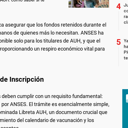
Ju
co
ra
c
ca asegurar que los fondos retenidos durante el
 manos de quienes más lo necesitan. ANSES ha
nible solo para los titulares de AUH, y que el
Ya
ha
 proporcionando un respiro económico vital para
P
te
de Inscripción
os deben cumplir con un requisito fundamental:
 por ANSES. El trámite es esencialmente simple,
ominada Libreta AUH, un documento crucial que
limiento del calendario de vacunación y los