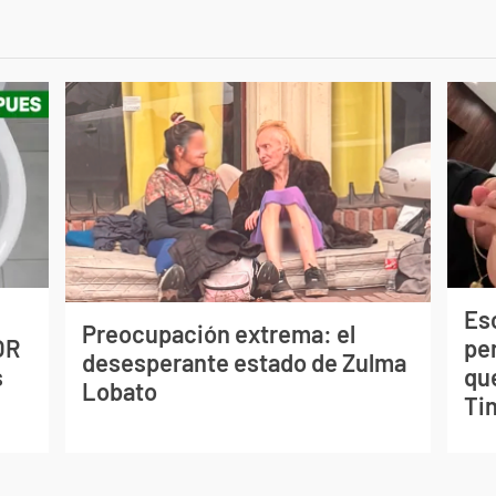
Esc
Preocupación extrema: el
OR
pe
desesperante estado de Zulma
s
qu
Lobato
Tin