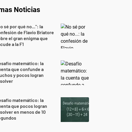
imas Noticias
o sé por qué no...": la
nfesión de Flavio Briatore
bre el gran enigma que
cude a la F1
safío matemático: la
uenta que confunde a
uchos y pocos logran
solver
safío matemático: la
uenta que pocos logran
solver en menos de 10
egundos