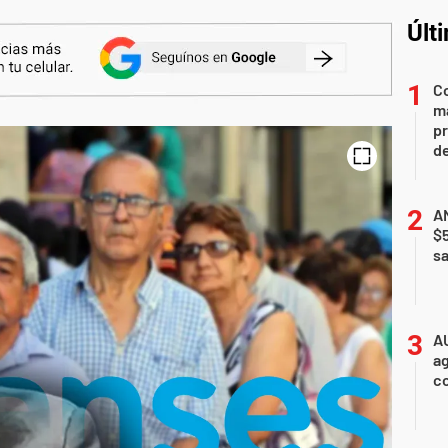
Últ
Co
ma
pr
de
AN
$
sa
A
ag
c