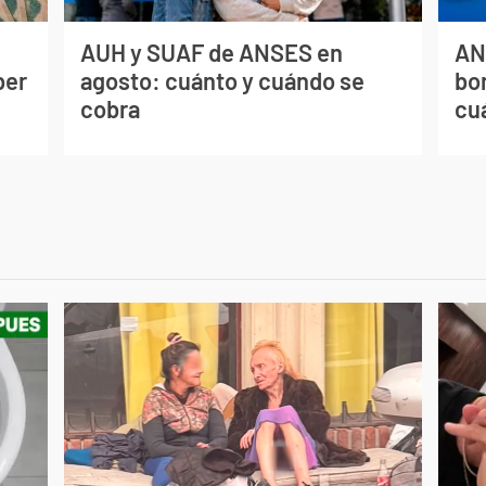
AUH y SUAF de ANSES en
AN
ber
agosto: cuánto y cuándo se
bo
cobra
cu