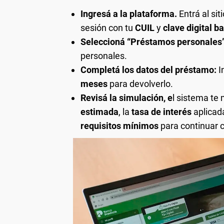
Ingresá a la plataforma.
Entrá al si
sesión con tu
CUIL
y
clave digital b
Seleccioná “Préstamos personales
personales.
Completá los datos del préstamo:
I
meses
para devolverlo.
Revisá la simulación, e
l sistema te 
estimada
, la
tasa de interés
aplicada
requisitos mínimos
para continuar c