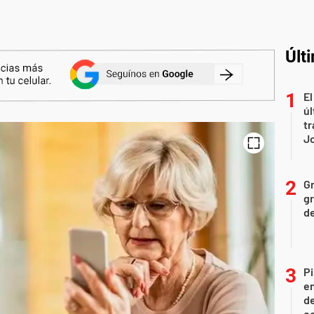
Últ
El
úl
tr
J
Gr
gr
d
Pi
en
de
ec