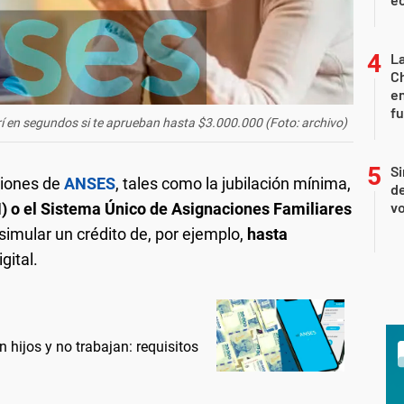
La
Ch
en
f
í en segundos si te aprueban hasta $3.000.000 (Foto: archivo)
Si
ciones de
ANSES
, tales como la jubilación mínima,
de
vo
) o el Sistema Único de Asignaciones Familiares
 simular un crédito de, por ejemplo,
hasta
gital.
hijos y no trabajan: requisitos