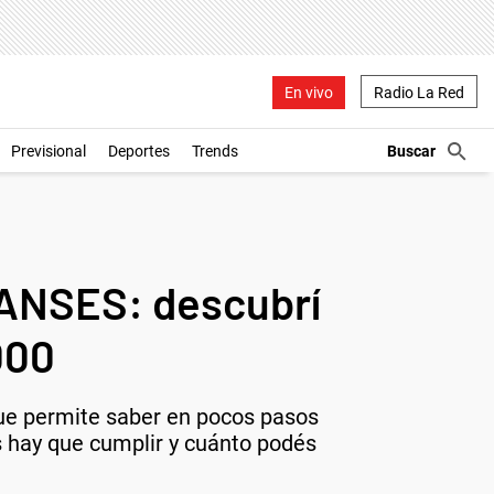
En vivo
Radio La Red
Previsional
Deportes
Trends
 ANSES: descubrí
000
que permite saber en pocos pasos
s hay que cumplir y cuánto podés