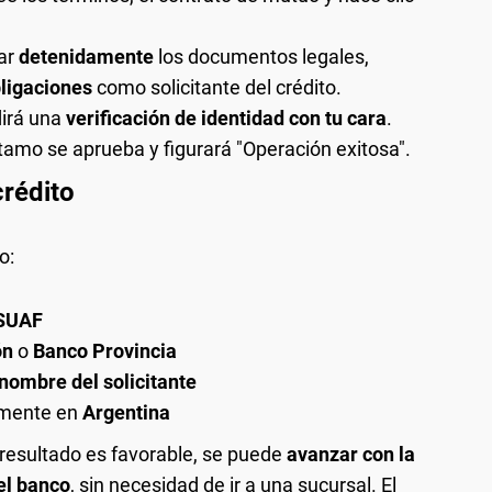
sar
detenidamente
los documentos legales,
ligaciones
como solicitante del crédito.
dirá una
verificación de identidad con tu cara
.
éstamo se aprueba y figurará "Operación exitosa".
crédito
o:
SUAF
ón
o
Banco Provincia
 nombre del solicitante
almente en
Argentina
l resultado es favorable, se puede
avanzar con la
del banco
, sin necesidad de ir a una sucursal. El