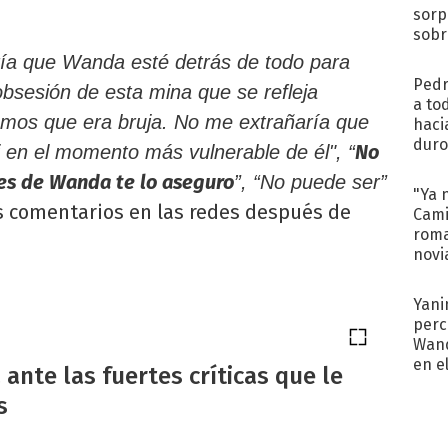
sorp
sobr
regr
ería que Wanda esté detrás de todo para
Pedr
 obsesión de esta mina que se refleja
a to
amos que era bruja. No me extrañaría que
haci
duro
No
i en el momento más vulnerable de él", “
aco
 es de Wanda te lo aseguro
”, “No puede ser”
tera
"Ya 
s comentarios en las redes después de
Cami
roma
novi
decl
Yani
perc
Wand
en e
 ante las fuertes críticas que le
toda
s