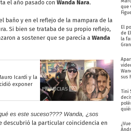
Marc
sta el año pasado con
Wanda Nara
.
que 
Figu
 el baño y en el reflejo de la mampara de la
El p
a. Si bien se trataba de su propio reflejo,
de E
nzaron a sostener que se parecía a
Wanda
la f
Gra
desa
Apar
vide
Wand
auro Icardi y la
sus 
cidió exponer
Tini
deci
polé
quié
¿¿qué es este suceso???? Wanda, ¿sos
afue
ue descubrió la particular coincidencia en
¿Vue
Andr