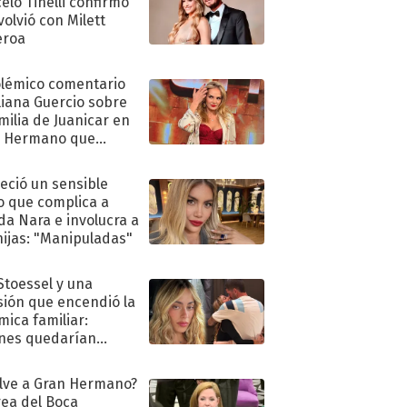
elo Tinelli confirmó
volvió con Milett
eroa
olémico comentario
liana Guercio sobre
amilia de Juanicar en
n Hermano que
tó la furia en redes
eció un sensible
o que complica a
a Nara e involucra a
hijas: "Manipuladas"
 Stoessel y una
sión que encendió la
mica familiar:
nes quedarían
ra de su boda
lve a Gran Hermano?
ea del Boca