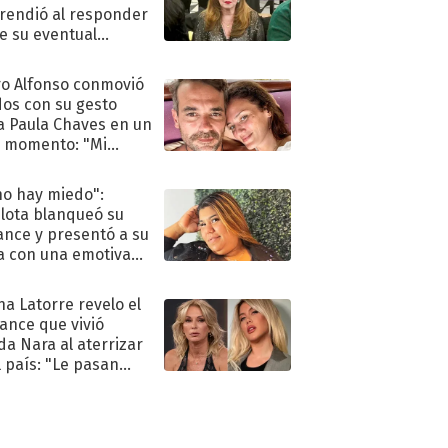
rendió al responder
e su eventual
eso al reality
o Alfonso conmovió
dos con su gesto
a Paula Chaves en un
 momento: "Mi
mpañante
péutico"
no hay miedo":
lota blanqueó su
nce y presentó a su
a con una emotiva
aración de amor
na Latorre revelo el
ance que vivió
a Nara al aterrizar
l país: "Le pasan
s"