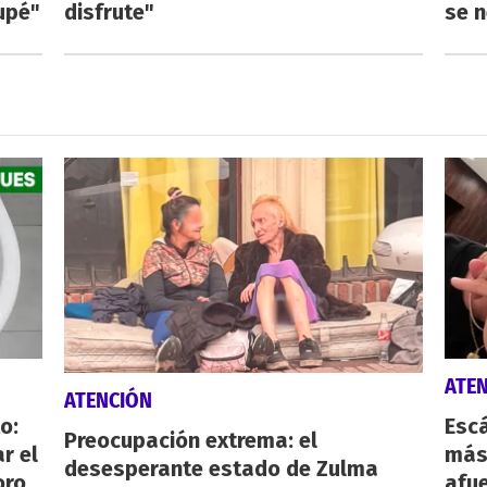
upé"
disfrute"
se n
ATE
ATENCIÓN
o:
Escá
Preocupación extrema: el
r el
más
desesperante estado de Zulma
oro
afue