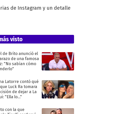
orias de Instagram y un detalle
más visto
l de Brito anunció el
razo de una famosa
iz: "No sabían cómo
nderlo"
na Latorre contó qué
 que Luck Ra tomara
ecisión de dejar a La
i: "Ella lo..."
oto con la que