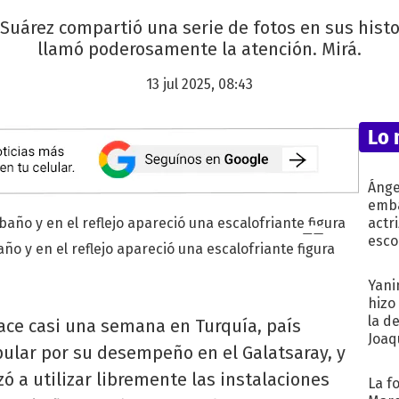
 Suárez compartió una serie de fotos en sus hist
llamó poderosamente la atención. Mirá.
13 jul 2025, 08:43
Lo 
Ánge
emba
actr
esco
ño y en el reflejo apareció una escalofriante figura
Yani
hizo
la d
ce casi una semana en Turquía, país
Joaqu
pular por su desempeño en el Galatsaray, y
ó a utilizar libremente las instalaciones
La f