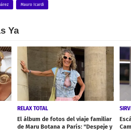
uárez
Mauro Icardi
as Ya
RELAX TOTAL
SIR
El álbum de fotos del viaje familiar
Esc
de Maru Botana a París: "Despeje y
Cam