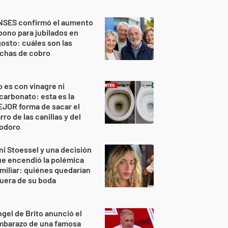
NSES confirmó el aumento
bono para jubilados en
osto: cuáles son las
echas de cobro
 es con vinagre ni
carbonato: esta es la
JOR forma de sacar el
rro de las canillas y del
nodoro
ni Stoessel y una decisión
e encendió la polémica
miliar: quiénes quedarían
uera de su boda
gel de Brito anunció el
mbarazo de una famosa