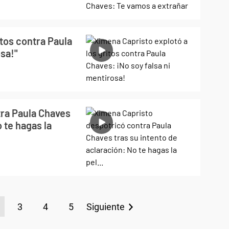
itos contra Paula
osa!"
ra Paula Chaves
 te hagas la
3
4
5
Siguiente