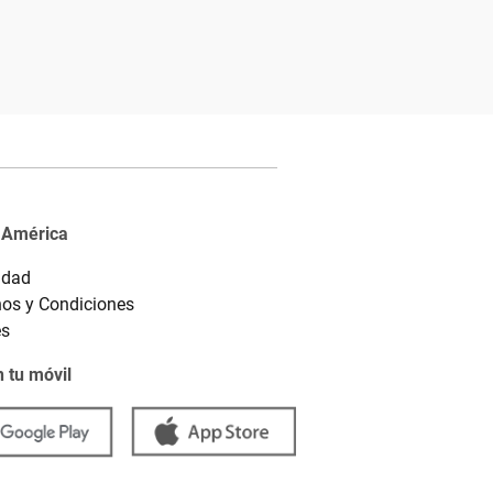
 América
idad
os y Condiciones
es
 tu móvil