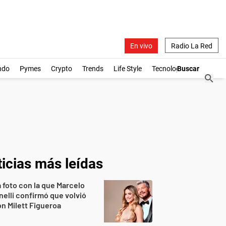
En vivo
Radio La Red
ndo
Pymes
Crypto
Trends
Life Style
Tecnología
icias más leídas
 foto con la que Marcelo
nelli confirmó que volvió
n Milett Figueroa