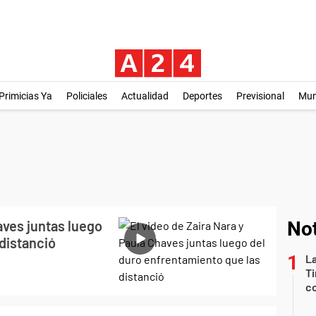
Primicias Ya
Policiales
Actualidad
Deportes
Previsional
Mu
aves juntas luego
Not
distanció
La
Ti
co