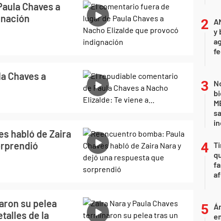
Paula Chaves a
gnación
A
y 
ag
f
la Chaves a
No
bi
ME
sa
i
s habló de Zaira
orprendió
Ti
qu
fa
af
aron su pelea
Án
talles de la
e