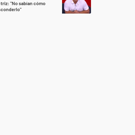
triz: "No sabían cómo
sconderlo"