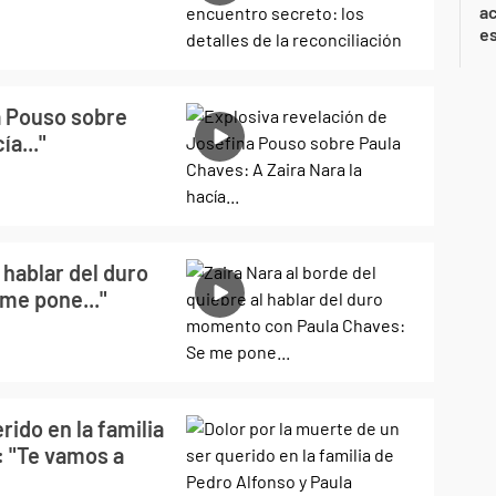
ac
e
a Pouso sobre
ía..."
 hablar del duro
me pone..."
rido en la familia
: "Te vamos a