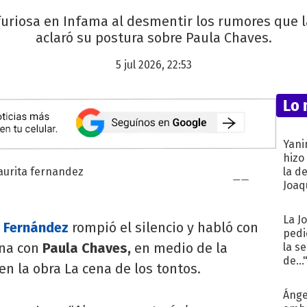
uriosa en Infama al desmentir los rumores que l
aclaró su postura sobre Paula Chaves.
5 jul 2026, 22:53
Lo 
Yani
hizo
la d
Joaqu
La J
a Fernández
rompió el silencio y habló con
pedi
rna con
Paula Chaves,
en medio de la
la s
de...
en la obra La cena de los tontos.
Ánge