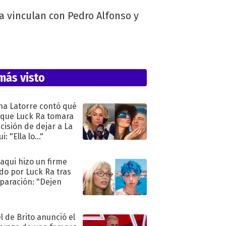
a vinculan con Pedro Alfonso y
más visto
na Latorre contó qué
 que Luck Ra tomara
ecisión de dejar a La
i: "Ella lo..."
oaqui hizo un firme
do por Luck Ra tras
eparación: "Dejen
"
l de Brito anunció el