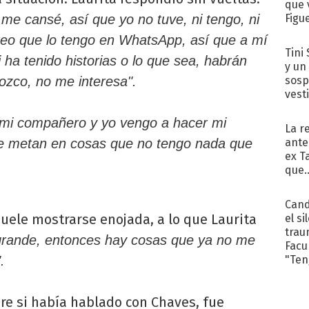
que 
Figu
 me cansé, así que yo no tuve, ni tengo, ni
creo que lo tengo en WhatsApp, así que a mí
Tini 
ha tenido historias o lo que sea, habrán
y un
sosp
ozco, no me interesa".
vest
 mi compañero y yo vengo a hacer mi
La r
ante
e metan en cosas que no tengo nada que
ex T
que..
Cand
suele mostrarse enojada, a lo que Laurita
el si
trau
grande, entonces hay cosas que ya no me
Facu
"Teng
.
bre si había hablado con Chaves, fue