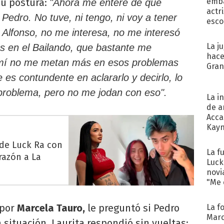
 su postura:
emba
"Ahora me enteré de que
actr
edro. No tuve, ni tengo, ni voy a tener
esco
 Alfonso, no me interesa, no me interesó
La j
s en el Bailando, que bastante me
hace
 mí no me metan más en esos problemas
Gra
 es contundente en aclararlo y decirlo, lo
 problema, pero no me jodan con eso".
La i
de a
Acca
Kayn
cum
 de Luck Ra con
La f
razón a La
Luck
novi
"Me e
 por
Marcela Tauro,
le preguntó si Pedro
La f
Marc
 situación. Laurita respondió sin vueltas: