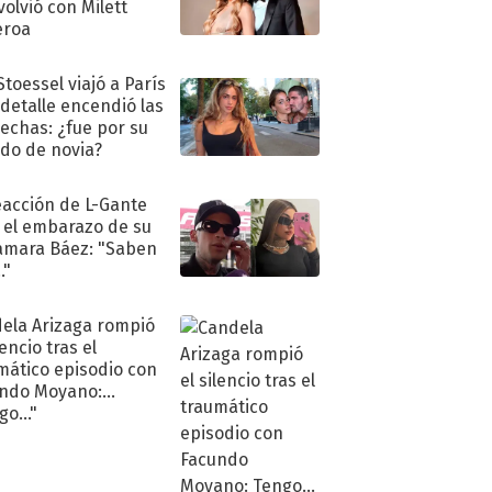
volvió con Milett
eroa
Stoessel viajó a París
 detalle encendió las
echas: ¿fue por su
ido de novia?
eacción de L-Gante
 el embarazo de su
amara Báez: "Saben
."
ela Arizaga rompió
lencio tras el
mático episodio con
ndo Moyano:
o..."