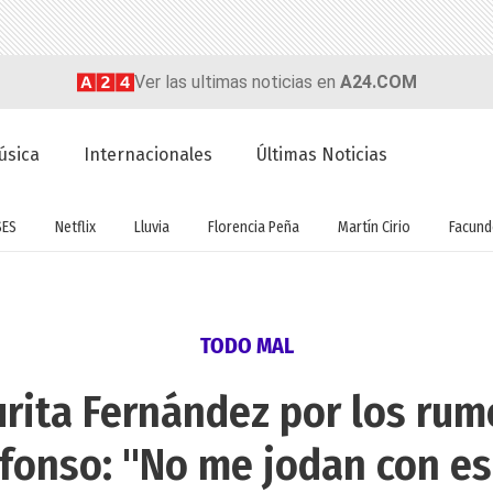
Ver las ultimas noticias en
A24.COM
úsica
Internacionales
Últimas Noticias
SES
Netflix
Lluvia
Florencia Peña
Martín Cirio
Facun
TODO MAL
urita Fernández por los ru
fonso: "No me jodan con e