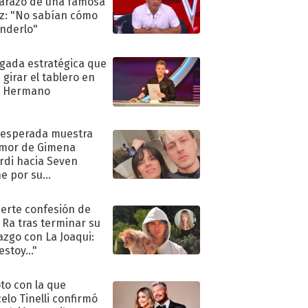
razo de una famosa
iz: "No sabían cómo
nderlo"
ugada estratégica que
 girar el tablero en
n Hermano
nesperada muestra
mor de Gimena
rdi hacia Seven
e por su
pleaños
uerte confesión de
 Ra tras terminar su
azgo con La Joaqui:
stoy..."
oto con la que
elo Tinelli confirmó