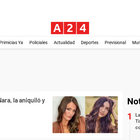
Primicias Ya
Policiales
Actualidad
Deportes
Previsional
Mu
ara, la aniquiló y
Not
La
Ti
co