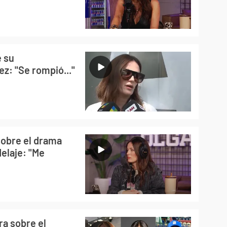
e su
ez: "Se rompió..."
sobre el drama
delaje: "Me
ra sobre el