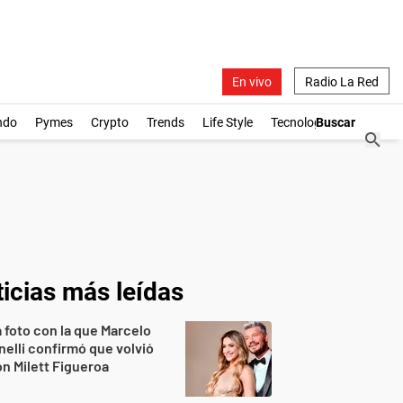
En vivo
Radio La Red
ndo
Pymes
Crypto
Trends
Life Style
Tecnología
icias más leídas
 foto con la que Marcelo
nelli confirmó que volvió
n Milett Figueroa