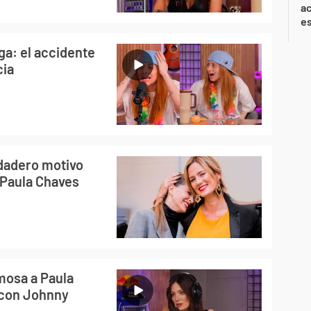
ac
e
ga: el accidente
cia
erdadero motivo
, Paula Chaves
mosa a Paula
o con Johnny