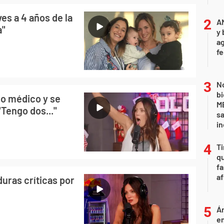
es a 4 años de la
A
a"
y 
ag
f
No
bi
io médico y se
ME
"Tengo dos..."
sa
i
Ti
qu
fa
af
duras críticas por
Án
e