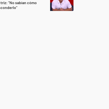
triz: "No sabían cómo
sconderlo"