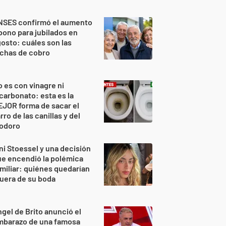
NSES confirmó el aumento
bono para jubilados en
osto: cuáles son las
echas de cobro
 es con vinagre ni
carbonato: esta es la
JOR forma de sacar el
rro de las canillas y del
nodoro
ni Stoessel y una decisión
e encendió la polémica
miliar: quiénes quedarían
uera de su boda
gel de Brito anunció el
mbarazo de una famosa