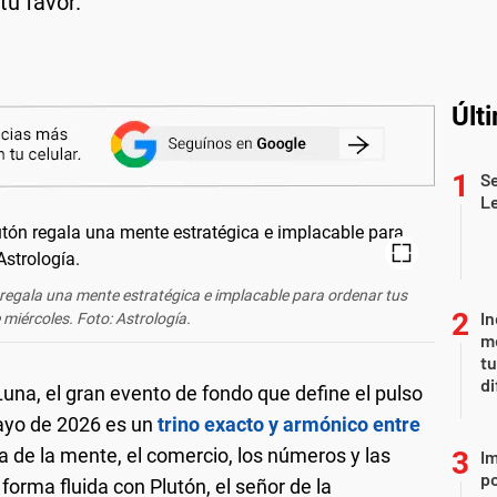
tu favor.
Últ
Se
L
 regala una mente estratégica e implacable para ordenar tus
In
 miércoles. Foto: Astrología.
me
t
di
 Luna, el gran evento de fondo que define el pulso
mayo de 2026 es un
trino exacto y armónico entre
a de la mente, el comercio, los números y las
Im
po
forma fluida con Plutón, el señor de la