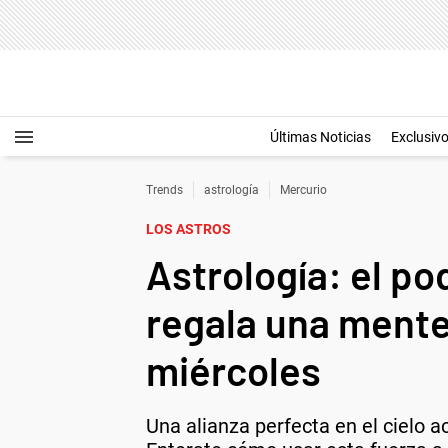
Últimas Noticias
Exclusiv
Trends
astrología
Mercurio
LOS ASTROS
Astrología: el po
regala una mente
miércoles
Una alianza perfecta en el cielo a