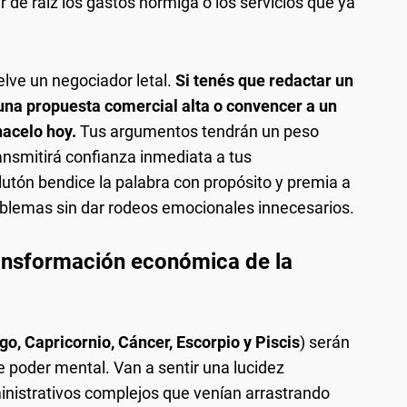
r de raíz los gastos hormiga o los servicios que ya
elve un negociador letal.
Si tenés que redactar un
una propuesta comercial alta o convencer a un
 hacelo hoy.
Tus argumentos tendrán un peso
ansmitirá confianza inmediata a tus
Plutón bendice la palabra con propósito y premia a
roblemas sin dar rodeos emocionales innecesarios.
ransformación económica de la
go, Capricornio, Cáncer, Escorpio y Piscis
) serán
e poder mental. Van a sentir una lucidez
istrativos complejos que venían arrastrando