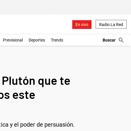
En vivo
Radio La Red
Previsional
Deportes
Trends
 Plutón que te
os este
tica y el poder de persuasión.