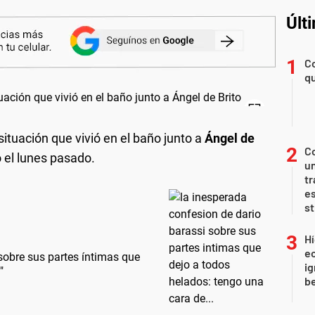
Últ
Co
qu
tuación que vivió en el baño junto a
Ángel de
C
o el lunes pasado.
un
tr
es
s
Hí
e
sobre sus partes íntimas que
ig
"
b