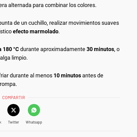
a alternada para combinar los colores.
 punta de un cuchillo, realizar movimientos suaves
ístico
efecto marmolado
.
a 180 °C
durante aproximadamente
30 minutos
, o
salga limpio.
nfriar durante al menos
10 minutos
antes de
 rompa.
COMPARTIR
k
Twitter
Whatsapp