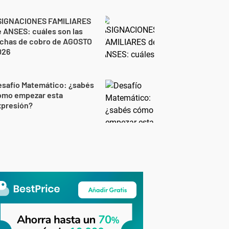
SIGNACIONES FAMILIARES
 ANSES: cuáles son las
echas de cobro de AGOSTO
026
esafío Matemático: ¿sabés
ómo empezar esta
xpresión?