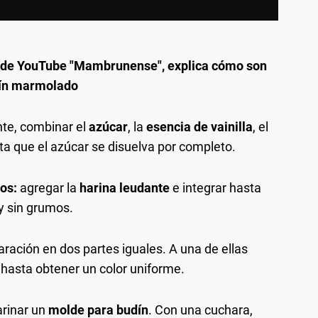
al de YouTube "Mambrunense", explica cómo son
udín marmolado
nte, combinar el
azúcar
, la
esencia de vainilla
, el
sta que el azúcar se disuelva por completo.
os:
agregar la
harina leudante
e integrar hasta
 sin grumos.
aración en dos partes iguales. A una de ellas
hasta obtener un color uniforme.
rinar un
molde para budín
. Con una cuchara,