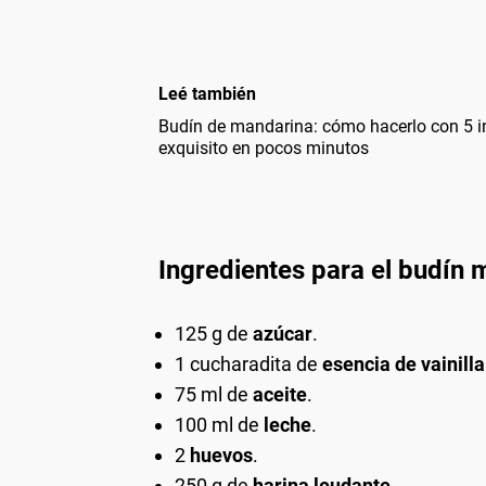
Leé también
Budín de mandarina: cómo hacerlo con 5 i
exquisito en pocos minutos
Ingredientes para el budín
125 g de
azúcar
.
1 cucharadita de
esencia de vainilla
75 ml de
aceite
.
100 ml de
leche
.
2
huevos
.
250 g de
harina leudante
.