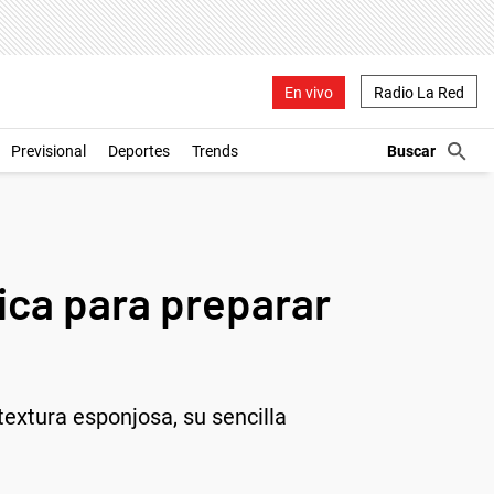
En vivo
Radio La Red
Previsional
Deportes
Trends
ica para preparar
extura esponjosa, su sencilla