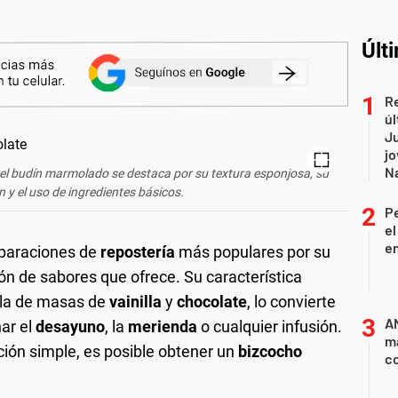
Últ
Re
úl
Ju
jo
Na
 el budín marmolado se destaca por su textura esponjosa, su
n y el uso de ingredientes básicos.
P
el
e
eparaciones de
repostería
más populares por su
ión de sabores que ofrece. Su característica
zcla de masas de
vainilla
y
chocolate
, lo convierte
AN
ar el
desayuno
, la
merienda
o cualquier infusión.
m
ión simple, es posible obtener un
bizcocho
co