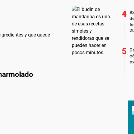
A
de
f
2
ngredientes y que quede
D
c
e
 marmolado
.