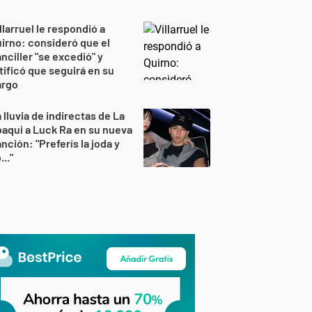
llarruel le respondió a
irno: consideró que el
nciller "se excedió" y
tificó que seguirá en su
argo
 lluvia de indirectas de La
aqui a Luck Ra en su nueva
nción: "Preferís la joda y
..."