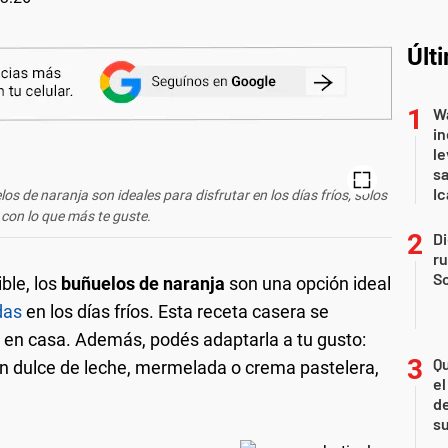
Últ
Wa
in
le
sa
Ic
los de naranja son ideales para disfrutar en los días fríos, solos
 con lo que más te guste.
Di
r
So
ble, los
buñuelos de naranja
son una opción ideal
das
en los días fríos. Esta receta casera se
 en casa. Además, podés adaptarla a tu gusto:
Qu
on dulce de leche, mermelada o crema pastelera,
el
de
s