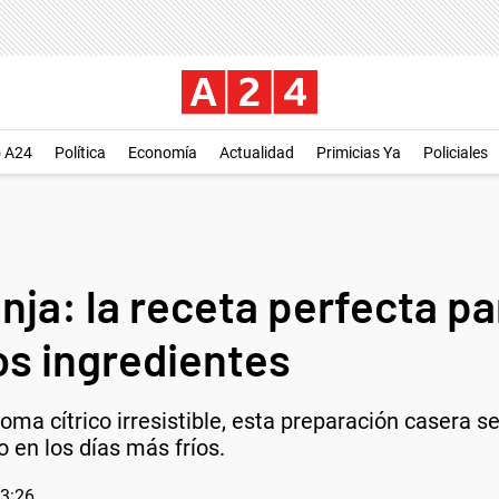
o A24
Política
Economía
Actualidad
Primicias Ya
Policiales
ja: la receta perfecta pa
os ingredientes
ma cítrico irresistible, esta preparación casera s
o en los días más fríos.
13:26