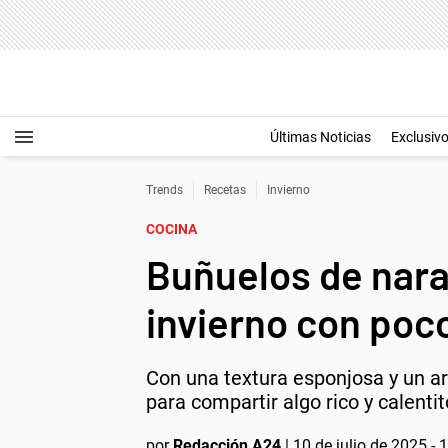
Últimas Noticias
Exclusiv
Trends
Recetas
Invierno
COCINA
Buñuelos de naran
invierno con poc
Con una textura esponjosa y un aro
para compartir algo rico y calentit
por
Redacción A24
|
10 de julio de 2025 - 