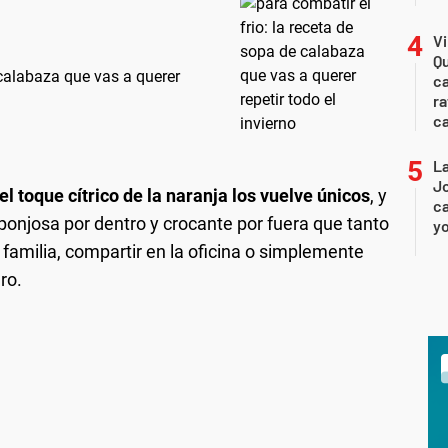
Vi
Qu
 calabaza que vas a querer
ca
ra
c
La
Jo
l toque cítrico de la naranja los vuelve únicos
, y
ca
sponjosa por dentro y crocante por fuera que tanto
yo
familia, compartir en la oficina o simplemente
ro.