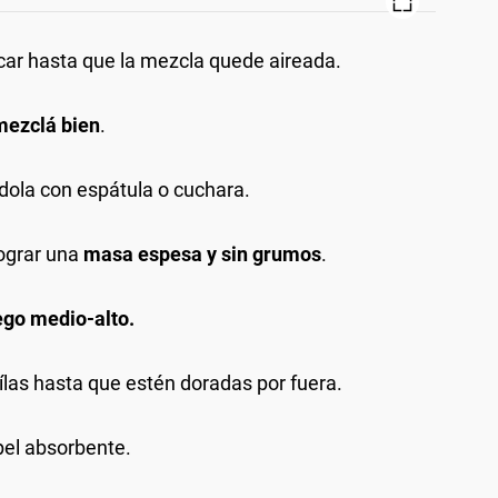
úcar hasta que la mezcla quede aireada.
mezclá bien
.
ndola con espátula o cuchara.
ograr una
masa espesa y sin grumos
.
ego medio-alto.
ílas hasta que estén doradas por fuera.
apel absorbente.