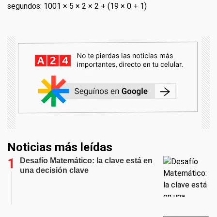
segundos: 1001 × 5 × 2 × 2 + (19 × 0 + 1)
Noticias más leídas
Desafío Matemático: la clave está en
una decisión clave