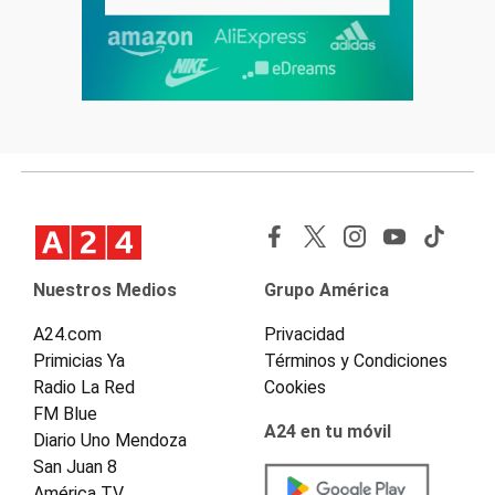
Nuestros Medios
Grupo América
A24.com
Privacidad
Primicias Ya
Términos y Condiciones
Radio La Red
Cookies
FM Blue
A24 en tu móvil
Diario Uno Mendoza
San Juan 8
América TV