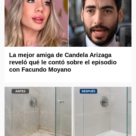
La mejor amiga de Candela Arizaga
reveló qué le contó sobre el episodio
con Facundo Moyano