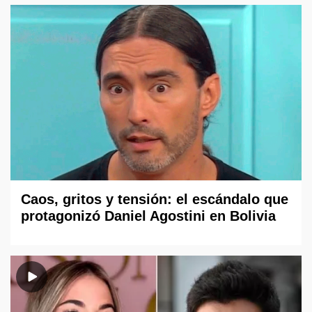
Caos, gritos y tensión: el escándalo que
protagonizó Daniel Agostini en Bolivia