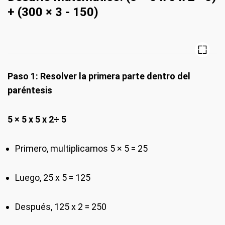
+ (300 × 3 - 150)
Paso 1: Resolver la primera parte dentro del
paréntesis
5 × 5 x 5 x 2÷ 5
Primero, multiplicamos 5 × 5 = 25
Luego, 25 x 5 = 125
Después, 125 x 2 = 250