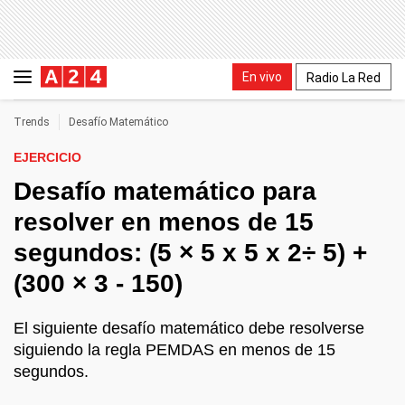
En vivo
Radio La Red
Trends
Desafío Matemático
EJERCICIO
Desafío matemático para
resolver en menos de 15
segundos: (5 × 5 x 5 x 2÷ 5) +
(300 × 3 - 150)
El siguiente desafío matemático debe resolverse
siguiendo la regla PEMDAS en menos de 15
segundos.