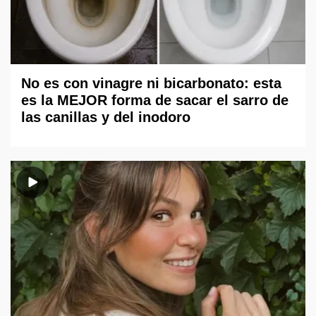
No es con vinagre ni bicarbonato: esta
es la MEJOR forma de sacar el sarro de
las canillas y del inodoro