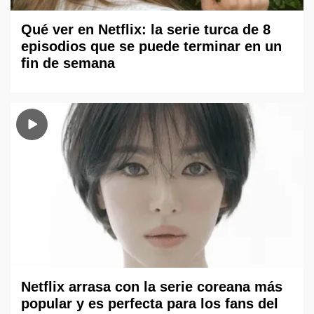
Qué ver en Netflix: la serie turca de 8
episodios que se puede terminar en un
fin de semana
Netflix arrasa con la serie coreana más
popular y es perfecta para los fans del