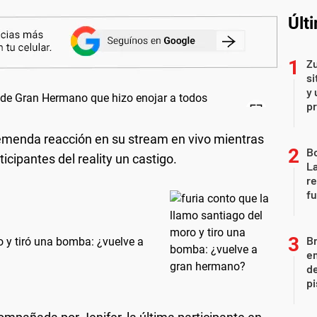
Últ
Zu
si
y 
p
emenda reacción en su stream en vivo mientras
B
cipantes del reality un castigo.
La
re
fu
Br
o y tiró una bomba: ¿vuelve a
em
de
pi