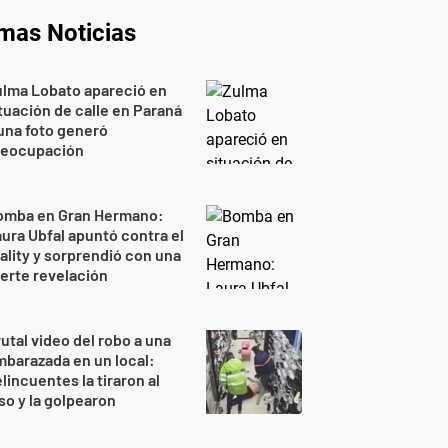
imas Noticias
lma Lobato apareció en
tuación de calle en Paraná
una foto generó
reocupación
omba en Gran Hermano:
ura Ubfal apuntó contra el
ality y sorprendió con una
erte revelación
utal video del robo a una
barazada en un local:
lincuentes la tiraron al
so y la golpearon