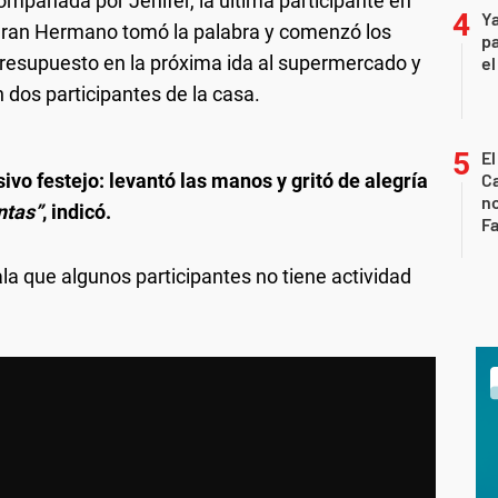
ompañada por Jenifer, la última participante en
Ya
Gran Hermano tomó la palabra y comenzó los
pa
presupuesto en la próxima ida al supermercado y
el
 dos participantes de la casa.
El
sivo festejo: levantó las manos y gritó de alegría
Ca
n
ntas”
, indicó.
Fa
ala que algunos participantes no tiene actividad