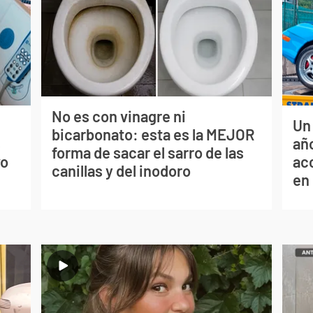
No es con vinagre ni
Un
bicarbonato: esta es la MEJOR
s
año
forma de sacar el sarro de las
vo
ac
canillas y del inodoro
en