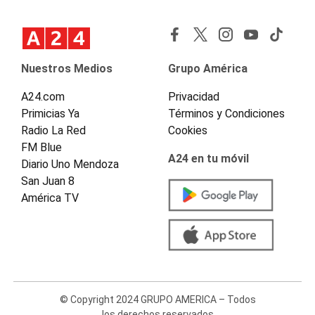
Nuestros Medios
Grupo América
A24.com
Privacidad
Primicias Ya
Términos y Condiciones
Radio La Red
Cookies
FM Blue
A24 en tu móvil
Diario Uno Mendoza
San Juan 8
América TV
© Copyright 2024 GRUPO AMERICA – Todos
los derechos reservados