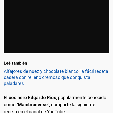
Leé también
Alfajores de nuez y chocolate blanco: la fácil receta
casera con relleno cremoso que conquista
paladares
El cocinero Edgardo Ríos
, popularmente conocido
como
"Mambrunense"
, comparte la siguiente
receta en el canal de YouTube.