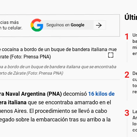
Últ
Un
ba
mi
en
na a bordo de un buque de bandera italiana que se encontraba
De
rto de Zárate (Foto: Prensa PNA)
cu
to
re
ra Naval Argentina (PNA)
decomisó
16 kilos de
ra italiana
que se encontraba amarrado en el
Buenos Aires. El procedimiento se llevó a cabo
La
An
egado sobre la embarcación tras su arribo a la
lo
co