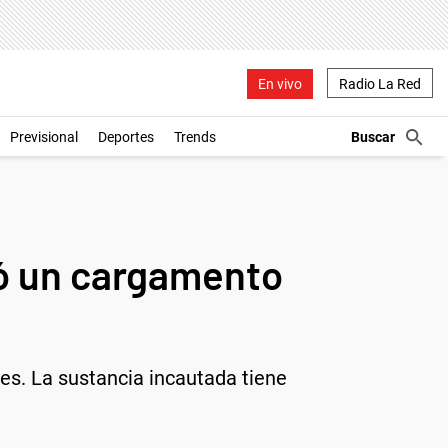
En vivo
Radio La Red
Previsional
Deportes
Trends
ió un cargamento
es. La sustancia incautada tiene