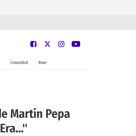
Conmebol
River
de Martín Pepa
ra..."