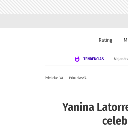
Rating
M
TENDENCIAS
Alejandr
Primicias YA
PrimiciasYA
Yanina Latorr
celeb