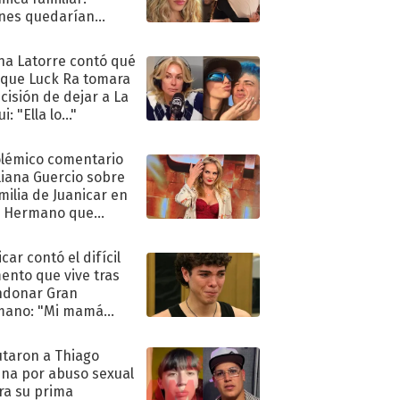
nes quedarían
ra de su boda
na Latorre contó qué
 que Luck Ra tomara
ecisión de dejar a La
i: "Ella lo..."
olémico comentario
liana Guercio sobre
amilia de Juanicar en
n Hermano que
tó la furia en redes
car contó el difícil
nto que vive tras
ndonar Gran
mano: "Mi mamá
ió..."
taron a Thiago
na por abuso sexual
ra su prima