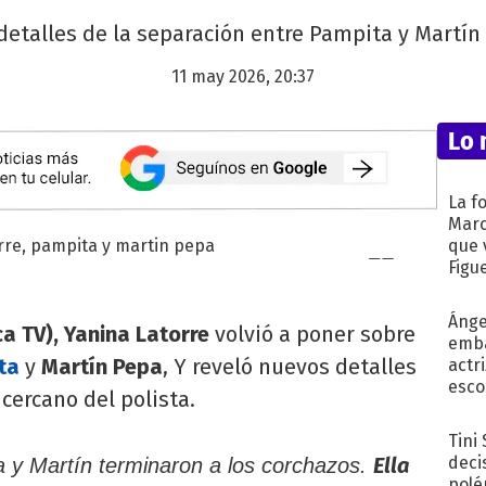
detalles de la separación entre Pampita y Martí
11 may 2026, 20:37
Lo 
La f
Marc
que 
Figu
Ánge
a TV), Yanina Latorre
volvió a poner sobre
emba
ta
y
Martín Pepa
, Y reveló nuevos detalles
actr
esco
cercano del polista.
Tini
Ella
deci
 y Martín terminaron a los corchazos.
polé