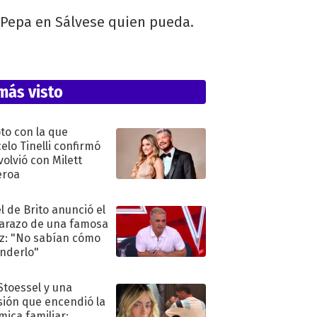
n Pepa en Sálvese quien pueda.
más visto
oto con la que
elo Tinelli confirmó
volvió con Milett
eroa
l de Brito anunció el
razo de una famosa
iz: "No sabían cómo
nderlo"
 Stoessel y una
sión que encendió la
mica familiar: