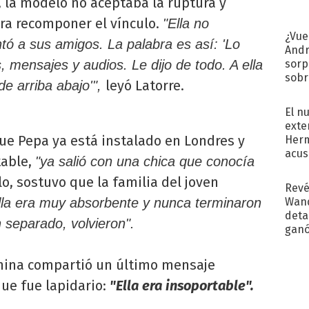
 la modelo no aceptaba la ruptura y
ara recomponer el vínculo.
"Ella no
¿Vue
ntó a sus amigos. La palabra es así: 'Lo
Andr
sorp
, mensajes y audios. Le dijo de todo. A ella
sobr
leyó Latorre.
 de arriba abajo'",
regr
El n
exte
ue Pepa ya está instalado en Londres y
Herm
acus
table,
"ya salió con una chica que conocía
Pinc
o, sostuvo que la familia del joven
"Tra
Revé
Wand
lla era muy absorbente y nunca terminaron
detal
n separado, volvieron".
ganó
próx
anina compartió un último mensaje
ue fue lapidario:
"Ella era insoportable".