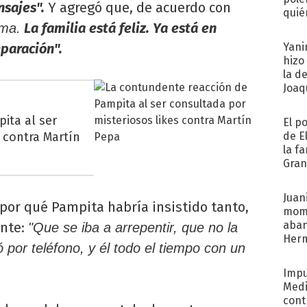
nsajes".
Y agregó que, de acuerdo con
quié
La familia está feliz. Ya está en
afue
ima.
eparación".
Yani
hizo
la d
Joaqu
ita al ser
El p
 contra Martín
de E
la f
Gra
desa
Juani
 por qué Pampita habría insistido tanto,
mome
aba
ente:
"Que se iba a arrepentir, que no la
Her
 por teléfono, y él todo el tiempo con un
recib
Impu
Medi
cont