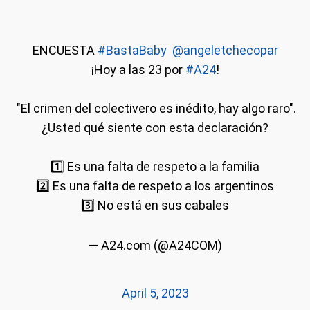
ENCUESTA
#BastaBaby
️
@angeletchecopar
¡Hoy a las 23 por
#A24
!
️ "El crimen del colectivero es inédito, hay algo raro".
¿Usted qué siente con esta declaración?
1️⃣ Es una falta de respeto a la familia
2️⃣ Es una falta de respeto a los argentinos
3️⃣ No está en sus cabales
— A24.com (@A24COM)
April 5, 2023