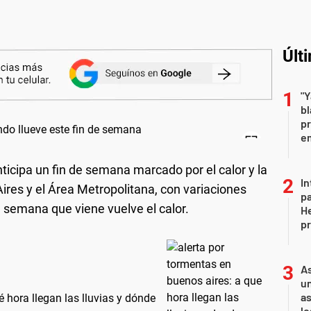
Últ
"Y
b
pr
em
ticipa un fin de semana marcado por el calor y la
In
ires y el Área Metropolitana, con variaciones
pa
a semana que viene vuelve el calor.
He
pr
As
un
as
 hora llegan las lluvias y dónde
l