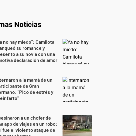
imas Noticias
a no hay miedo": Camilota
lanqueó su romance y
esentó a su novia con una
otiva declaración de amor
ternaron a la mamá de un
rticipante de Gran
rmano: "Pico de estrés y
einfarto"
esinaron a un chofer de
a app de viajes en un robo:
í fue el violento ataque de
os motochorros