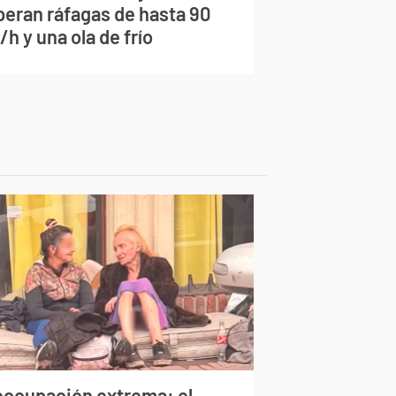
peran ráfagas de hasta 90
h y una ola de frío
eocupación extrema: el