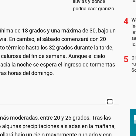
Wa
in
mínima de 18 grados y una máxima de 30, bajo un
le
sa
luvia. En cambio, el sábado comenzará con 20
Ic
 térmico hasta los 32 grados durante la tarde,
s calurosa del fin de semana. Aunque el cielo
Di
r
acia la noche se espera el ingreso de tormentas
So
ras horas del domingo.
más moderadas, entre 20 y 25 grados. Tras las
e algunas precipitaciones aisladas en la mañana,
rrollará bajo un cielo mayormente nublado y con