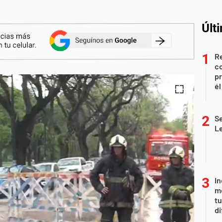
Últ
Re
co
pr
él
Se
L
In
me
t
di