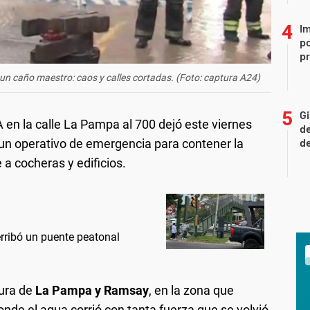
Im
po
p
 un caño maestro: caos y calles cortadas. (Foto: captura A24)
Gi
 en la calle La Pampa al 700 dejó este viernes
de
de
a un operativo de emergencia para contener la
 a cocheras y edificios.
erribó un puente peatonal
tura de
La Pampa y Ramsay
, en la zona que
donde el agua corrió con tanta fuerza que se volvió