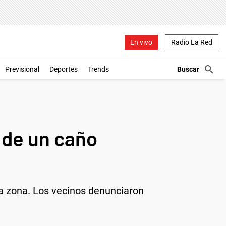
En vivo
Radio La Red
Previsional
Deportes
Trends
 de un caño
 la zona. Los vecinos denunciaron