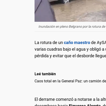
Inundación en pleno Belgrano por la rotura de
La rotura de un
caño maestro
de AySA
varias cuadras bajo el agua y obligó 
pérdida y evitar que el desborde llegue
Leé también
Caos total en la General Paz: un camión d
El derrame comenzó a notarse a la al
desemboca hacia
Figueroa Alcorta
, 