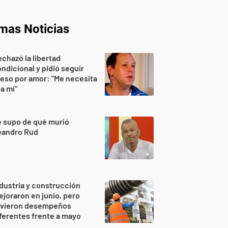
imas Noticias
chazó la libertad
ndicional y pidió seguir
eso por amor: "Me necesita
 a mí"
 supo de qué murió
eandro Rud
dustria y construcción
joraron en junio, pero
uvieron desempeños
ferentes frente a mayo