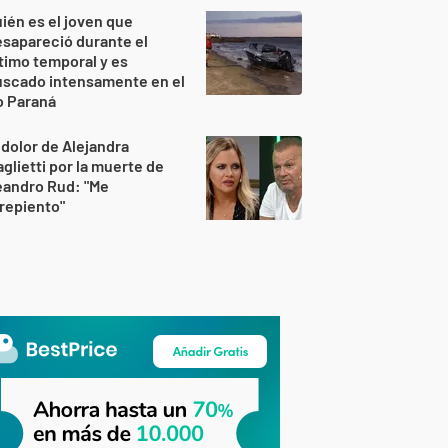
ién es el joven que
sapareció durante el
timo temporal y es
uscado intensamente en el
o Paraná
 dolor de Alejandra
glietti por la muerte de
eandro Rud: "Me
repiento"