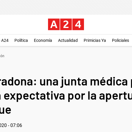
o A24
Política
Economía
Actualidad
Primicias Ya
Policiales
ión
adona: una junta médica 
 expectativa por la apertu
que
020 - 07:06