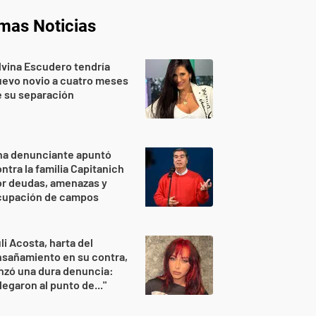
imas Noticias
lvina Escudero tendría
evo novio a cuatro meses
 su separación
na denunciante apuntó
ntra la familia Capitanich
or deudas, amenazas y
cupación de campos
li Acosta, harta del
sañamiento en su contra,
nzó una dura denuncia:
legaron al punto de..."