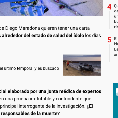
Qu
de
úl
b
rí
 de Diego Maradona quieren tener una carta
 alrededor del estado de salud del ídolo
los días
El
Ma
L
ar
 el último temporal y es buscado
cial elaborado por una junta médica de expertos
ren una prueba irrefutable y contundente que
rincipal interrogante de la investigación.
¿El
y responsables de la muerte?