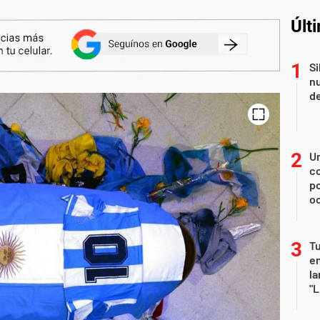
Últ
Si
nu
de
U
co
p
o
Tu
en
la
"L