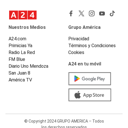
Nuestros Medios
Grupo América
A24.com
Privacidad
Primicias Ya
Términos y Condiciones
Radio La Red
Cookies
FM Blue
A24 en tu móvil
Diario Uno Mendoza
San Juan 8
América TV
© Copyright 2024 GRUPO AMERICA – Todos
los derechos reservados