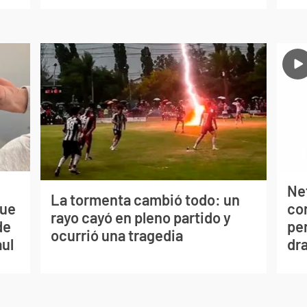
Net
La tormenta cambió todo: un
que
co
rayo cayó en pleno partido y
de
per
ocurrió una tragedia
aul
dr