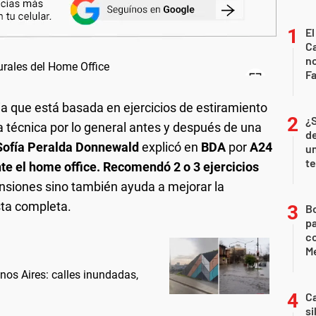
El
Ca
n
Fa
ia que está basada en ejercicios de estiramiento
¿
la técnica por lo general antes y después de una
de
Sofía Peralda Donnewald
explicó en
BDA
por
A24
u
te
te el home office. Recomendó 2 o 3 ejercicios
tensiones sino también ayuda a mejorar la
sta completa.
B
pa
c
Me
nos Aires: calles inundadas,
Ca
si