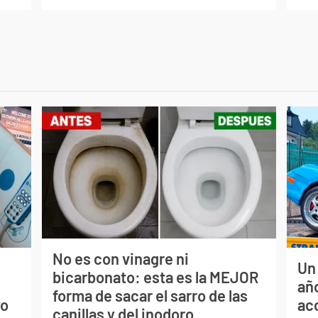
No es con vinagre ni
Un
bicarbonato: esta es la MEJOR
s
año
forma de sacar el sarro de las
vo
ac
canillas y del inodoro