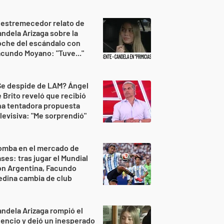
 estremecedor relato de
ndela Arizaga sobre la
oche del escándalo con
cundo Moyano: "Tuve..."
Se despide de LAM? Ángel
 Brito reveló que recibió
na tentadora propuesta
levisiva: "Me sorprendió"
omba en el mercado de
ses: tras jugar el Mundial
on Argentina, Facundo
dina cambia de club
ndela Arizaga rompió el
lencio y dejó un inesperado