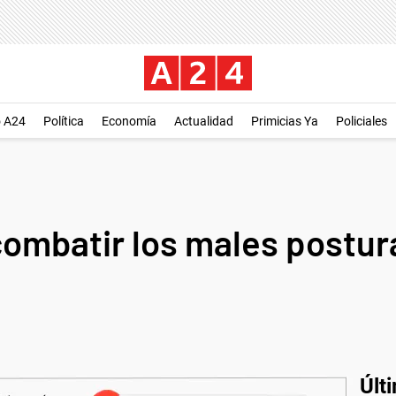
o A24
Política
Economía
Actualidad
Primicias Ya
Policiales
combatir los males postur
Últ