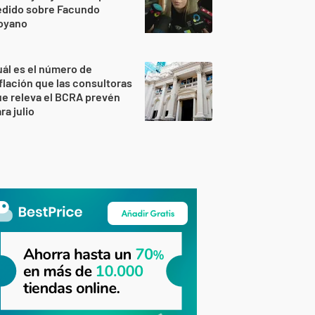
edido sobre Facundo
oyano
ál es el número de
flación que las consultoras
e releva el BCRA prevén
ra julio