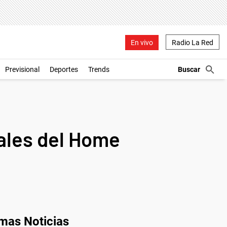
En vivo
Radio La Red
Previsional
Deportes
Trends
ales del Home
imas Noticias