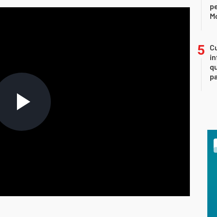
p
M
Cu
in
qu
pa